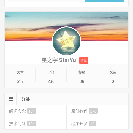
星之宇 StarYu
博主
文章
评论
标签
友链
517
230
86
0
分类
叨叨念念
原创教程
101
270
技术问答
程序开发
134
12