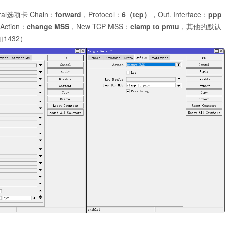
ral选项卡 Chain：
forward
，Protocol：
6（tcp）
，Out. Interface：
ppp
Action：
change MSS
，New TCP MSS：
clamp to pmtu
，其他的默认
1432）