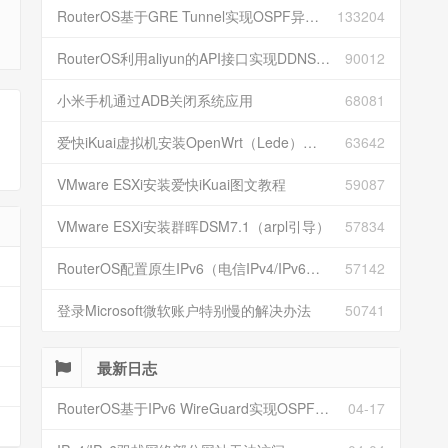
RouterOS基于GRE Tunnel实现OSPF异地组网
133204
RouterOS利用aliyun的API接口实现DDNS动态解析
90012
小米手机通过ADB关闭系统应用
68081
爱快iKuai虚拟机安装OpenWrt（Lede）并配置
63642
VMware ESXi安装爱快iKuai图文教程
59087
VMware ESXi安装群晖DSM7.1（arpl引导）
57834
RouterOS配置原生IPv6（电信IPv4/IPv6双栈）
57142
登录Microsoft微软账户特别慢的解决办法
50741
最新日志
RouterOS基于IPv6 WireGuard实现OSPF异地组网
04-17