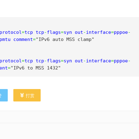
protocol
=
tcp tcp
-
flags
=
syn out
-
interface
=
pppoe
-
pmtu comment
=
"IPv6 auto MSS clamp"
protocol
=
tcp tcp
-
flags
=
syn out
-
interface
=
pppoe
-
ent
=
"IPv6 to MSS 1432"
赞
打赏