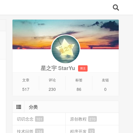
星之宇 StarYu
博主
文章
评论
标签
友链
517
230
86
0
分类
叨叨念念
原创教程
101
270
技术问答
程序开发
134
12