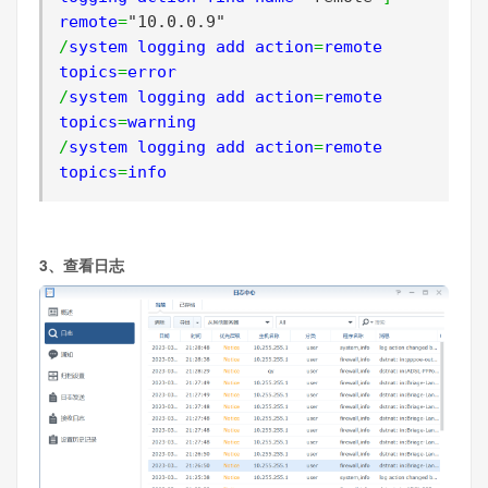
remote
=
"10.0.0.9"
/
system logging add action
=
remote 
topics
=
/
system logging add action
=
remote 
topics
=
/
system logging add action
=
remote 
topics
=
info
3、查看日志