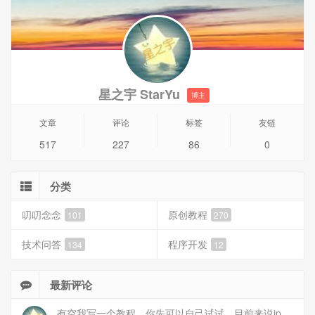
星之宇 StarYu
博主
文章
评论
标签
友链
517
227
86
0
分类
叨叨念念
原创教程
101
270
技术问答
程序开发
134
12
最新评论
有空我写一个教程，你先可以自己试试。目前来说ipv6应该没问题的。