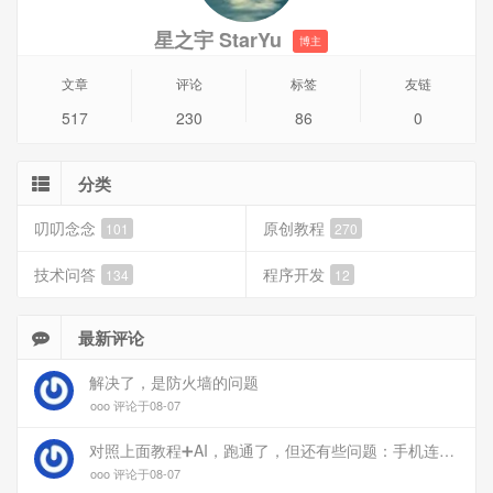
星之宇 StarYu
博主
文章
评论
标签
友链
517
230
86
0
分类
叨叨念念
原创教程
101
270
技术问答
程序开发
134
12
最新评论
解决了，是防火墙的问题
ooo 评论于08-07
对照上面教程➕AI，跑通了，但还有些问题：手机连上vpn后，部分家里内网的服务能访问（内网的Debian服务器可以），部分不能(routeros网页），不知道问题出在哪
ooo 评论于08-07