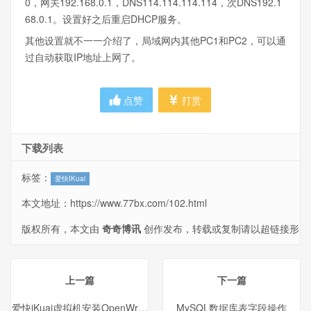
0，网关192.168.0.1，DNS114.114.114.114，次DNS192.1
68.0.1。设置好之后重启DHCP服务。
其他设置就不一一介绍了，局域网内其他PC1和PC2，可以通
过自动获取IP地址上网了。
点赞
打赏
下载列表
标签：
爱快IKuai
本文地址：
https://www.77bx.com/102.html
版权所有，本文由
奇奇博讯
创作发布，转载或复制请以超链接形
式并注明出处。
上一篇
下一篇
爱快iKuai虚拟机安装OpenWrt（Lede）并配置
MySQL数据库表字段操作