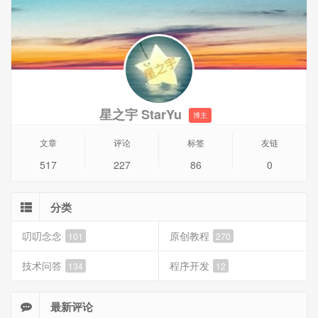
星之宇 StarYu
博主
文章
评论
标签
友链
517
227
86
0
分类
叨叨念念
原创教程
101
270
技术问答
程序开发
134
12
最新评论