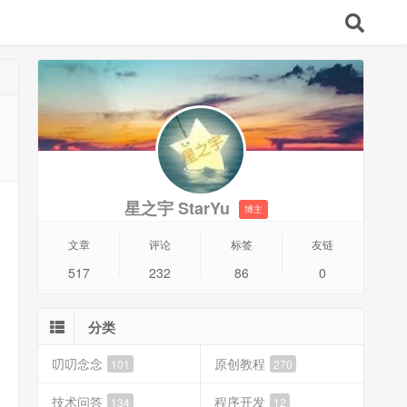
星之宇 StarYu
博主
文章
评论
标签
友链
517
232
86
0
分类
叨叨念念
原创教程
101
270
技术问答
程序开发
134
12