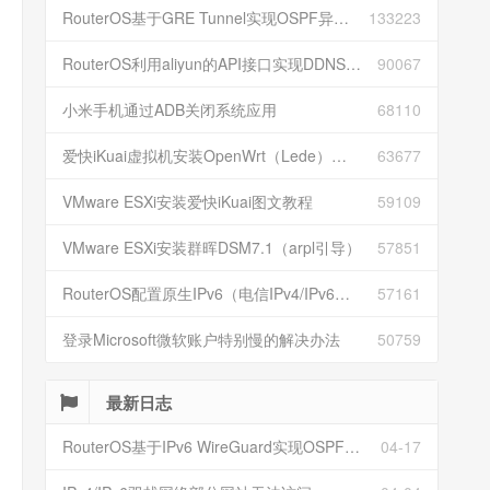
RouterOS基于GRE Tunnel实现OSPF异地组网
133223
RouterOS利用aliyun的API接口实现DDNS动态解析
90067
小米手机通过ADB关闭系统应用
68110
爱快iKuai虚拟机安装OpenWrt（Lede）并配置
63677
VMware ESXi安装爱快iKuai图文教程
59109
VMware ESXi安装群晖DSM7.1（arpl引导）
57851
RouterOS配置原生IPv6（电信IPv4/IPv6双栈）
57161
登录Microsoft微软账户特别慢的解决办法
50759
最新日志
RouterOS基于IPv6 WireGuard实现OSPF异地组网
04-17