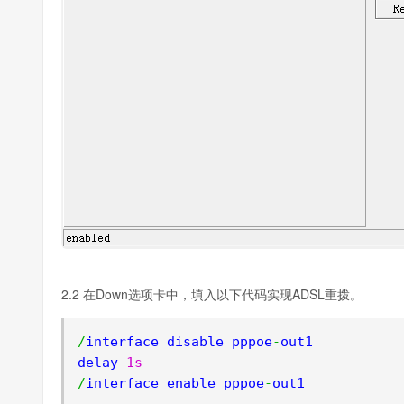
2.2 在Down选项卡中，填入以下代码实现ADSL重拨。
/
interface disable pppoe
-
out1

delay 
1s
/
interface enable pppoe
-
out1