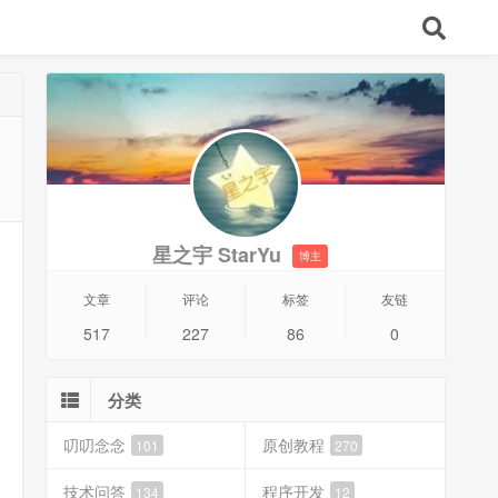
星之宇 StarYu
博主
文章
评论
标签
友链
517
227
86
0
分类
叨叨念念
原创教程
101
270
技术问答
程序开发
134
12