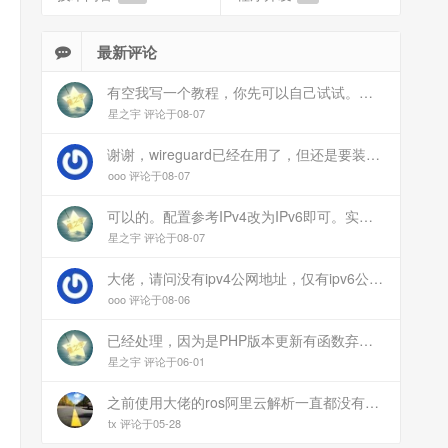
最新评论
有空我写一个教程，你先可以自己试试。目前来说ipv6应该没问题的。
星之宇 评论于08-07
谢谢，wireguard已经在用了，但还是要装客户端。您这个方案连客户端都免了
ooo 评论于08-07
可以的。配置参考IPv4改为IPv6即可。实在不会可以用wireguard，这个简单和稳定
星之宇 评论于08-07
大佬，请问没有ipv4公网地址，仅有ipv6公网能这样玩吗？
ooo 评论于08-06
已经处理，因为是PHP版本更新有函数弃用导致。现已经修复
星之宇 评论于06-01
之前使用大佬的ros阿里云解析一直都没有问题 感谢大佬 但上个月开始阿里云的解析返回日志总是出错 日志值为alidns update error,不知为什么 所以请教一下大佬
tx 评论于05-28