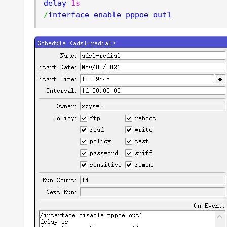
delay 
1s
/
interface enable pppoe
-
out1