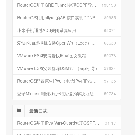
RouterOS基于GRE Tunnel实现OSPF异地组网
133193
RouterOS利用aliyun的API接口实现DDNS动态解析
89985
小米手机通过ADB关闭系统应用
68071
爱快iKuai虚拟机安装OpenWrt（Lede）并配置
63630
VMware ESXi安装爱快iKuai图文教程
59078
VMware ESXi安装群晖DSM7.1（arpl引导）
57824
RouterOS配置原生IPv6（电信IPv4/IPv6双栈）
57135
登录Microsoft微软账户特别慢的解决办法
50734
最新日志
RouterOS基于IPv6 WireGuard实现OSPF异地组网
04-17