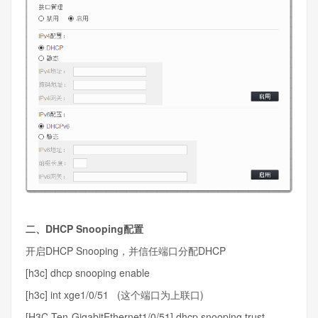
二、DHCP Snooping配置
开启DHCP Snooping，并信任端口分配DHCP
[h3c] dhcp snooping enable
[h3c] int xge1/0/51 (这个端口为上联口)
[H3C-Ten-GigabitEthernet1/0/51] dhcp snooping trust