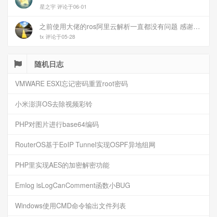
星之宇 评论于06-01
之前使用大佬的ros阿里云解析一直都没有问题 感谢大佬 但上个月开始阿里云的解析返回日志总是出错 日志值为alidns update error,不知为什么 所以请教一下大佬
tx 评论于05-28
随机日志
VMWARE ESXI忘记密码重置root密码
小米澎湃OS去除视频彩铃
PHP对图片进行base64编码
RouterOS基于EoIP Tunnel实现OSPF异地组网
PHP里实现AES的加密解密功能
Emlog isLogCanComment函数小BUG
Windows使用CMD命令输出文件列表