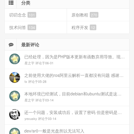
分类
叨叨念念
原创教程
101
270
技术问答
程序开发
134
12
最新评论
已经处理，因为是PHP版本更新有函数弃用导致。现已经修复
星之宇 评论于06-01
之前使用大佬的ros阿里云解析一直都没有问题 感谢大佬 但上个月开始阿里云的解析返回日志总是出错 日志值为alidns update error,不知为什么 所以请教一下大佬
tx 评论于05-28
本地环境已经测试，目前debian和ubuntu测试是这样的，可能就是第1设备是光驱的问题，没把文件导入进去吧
星之宇 评论于03-14
还一个问题，安装成功后，设置了密码 但是密码是空的
yexusky 评论于03-14
dev/sr0一般是光盘所以无法写入