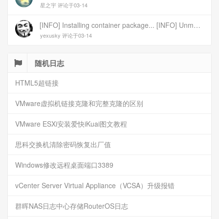
星之宇 评论于03-14
[INFO] Installing container package... [INFO] Unmounting image... [INFO] Writing image to disk (/dev/sr0). This may take several minutes... dd: failed to open \'/dev/sr0\': No medium found [ERROR] Failed to write image to disk [INFO] Cleaning up temporary files... [INFO] Script exited normally, cleanup completed! 报错
yexusky 评论于03-14
随机日志
HTML5超链接
VMware虚拟机链接克隆和完整克隆的区别
VMware ESXi安装爱快iKuai图文教程
思科交换机清除密码恢复出厂值
Windows修改远程桌面端口3389
vCenter Server Virtual Appliance（VCSA）升级报错
群晖NAS日志中心存储RouterOS日志