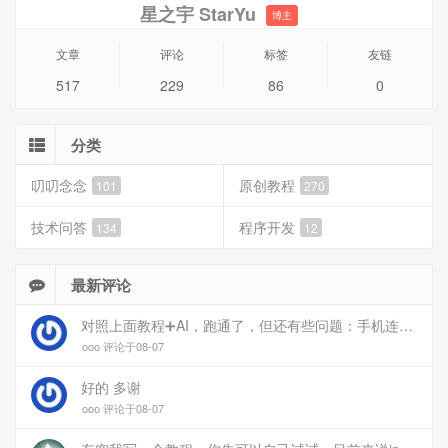
星之宇 StarYu
博主
文章
评论
标签
友链
517
229
86
0
分类
叨叨念念
原创教程
101
270
技术问答
程序开发
134
12
最新评论
对照上面教程➕AI，跑通了，但还有些问题：手机连上vpn后，部分家里内网的服务能访问（内网的Debian服务器可以），部分不能(routeros网页），不知道问题出在哪
ooo 评论于08-07
好的 多谢
ooo 评论于08-07