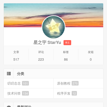
星之宇 StarYu
博主
文章
评论
标签
友链
517
223
86
0
分类
叨叨念念
原创教程
101
270
技术问答
程序开发
134
12