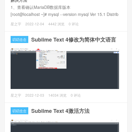
解决方法
本，大概就是升级了VirtualBox导致的。
1、查看确认MariaDB数据库版本
[root@localhost ~]# mysql --version mysql Ver 15.1 Distrib
10.3.35-MariaDB, for Linux (x86_64) using readline 5.1
星之宇
2022-12-04
4442 浏览
0 评论
2、停止MariaDB服务
Sublime Text 4修改为简体中文语言
叨叨念念
本文以Sublime Text 4 Build 4143为例介绍修改显示语言为简
星之宇
2022-12-03
14034 浏览
0 评论
体中文的操作方法。
Sublime Text 4激活方法
叨叨念念
操作方法
1、菜单栏
Tools
下拉选择
Install Package Control
，等待
一会儿会弹窗提醒安装成功。