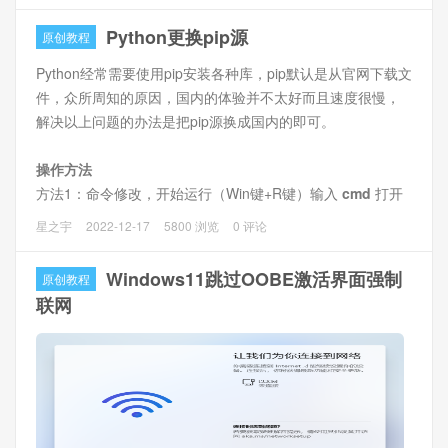
Windows下运行Python程序时，出现错误提示“import
requests ModuleNotFoundError: No module named
Python更换pip源
原创教程
‘requests’”
Python经常需要使用pip安装各种库，pip默认是从官网下载文
件，众所周知的原因，国内的体验并不太好而且速度很慢，
问题分析
解决以上问题的办法是把pip源换成国内的即可。
没有安装requests库
操作方法
方法1：命令修改，开始运行（Win键+R键）输入
cmd
打开
命令窗口，输入以下命令即可。
星之宇
2022-12-17
5800 浏览
0 评论
Windows11跳过OOBE激活界面强制
原创教程
联网