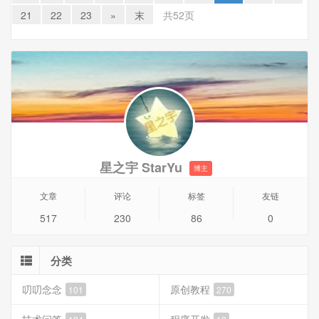
拟机安装作为演示。
21
22
23
»
末
共52页
一、准备工作
1、下载PVE 7.3 ISO镜像。官方网站下载地址：
https://www.proxmox.com/en/downloads
2、VirtualBox-7.0.4-154605安装。
星之宇 StarYu
博主
文章
评论
标签
友链
517
230
86
0
分类
叨叨念念
原创教程
101
270