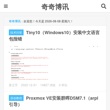
奇奇博讯
奇奇博讯
：
欢迎您！今天是 2026-08-08 星期六！
Tiny10（Windows10）安装中文语言
技术问答
包报错
问题描述
星之宇
2022-12-31
14827 浏览
0 评论
Tiny10安装中文语言包报错：Sorry, we're having trouble
getting this Windows display language installed. You can try
Proxmox VE安装群晖DSM7.1（arpl
原创教程
again later on the Language options page. Error code:
引导）
0x80070422