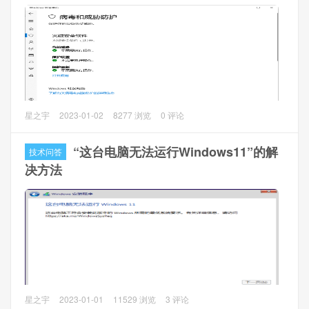
问题原因
通过服务器排查，发现是磁盘满了导致的，输入命令
df -h
看
到磁盘sda3已满。
Microsoft Defender是Windows默认的安全软件，保护你的计
星之宇
2023-01-02
8277 浏览
0 评论
算机免受恶意软件和病毒威胁。但是有时候因为一些软件被
该软件错误的识别为病毒，想要关闭该Windows Defender。
“这台电脑无法运行Windows11”的解
技术问答
决方法
以下讲讲如何在Windows家庭版中开启组策略。本文以
Windows11家庭版为例。
操作方法1：
1、安装其他的安全软件，如火绒、QQ管家等，安装后会自
动替代Windows Defender。
问题描述
星之宇
2023-01-01
11529 浏览
3 评论