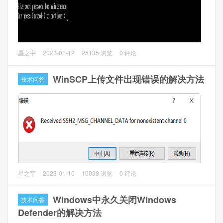
https://interopmatrix.vmware.com/Interoperability
2、VCSA7.0下载，VMware-VCSA-all-7.0.3-20395099.iso。
官网需要注册账号登陆下载。
问题描述
星之宇
2023-01-12
25135 浏览
0 评论
Linux对分区进行变更后，重启系统就出现了
You are in emergency mode. After logging in, type
WinSCP上传文件出现错误的解决方法
技术问答
"journalctl -xb" to view system logs, "systemctl reboot" to
reboot, "systemctl default" or "exit" to boot into default
mode. Give root password for maintenance (or press
Control-D to continue):
问题分析
紧急模式提供尽可能最小的环境，即使在系统无法进入救援
模式的情况下，您也可以修复系统。在紧急模式下，系统仅
问题描述
星之宇
2023-01-10
10038 浏览
0 评论
安装根文件系统进行读取，不尝试安装任何其他本地文件系
使用WinSCP传输文件到Linux的时候，文件传输到一半就报
统，不激活网络接口，只启动一些基本服务。
错，提示 Received SSH2_MSG_CHANNEL_DATA for
Windows中永久关闭Windows
技术问答
nonexistent channel 0
Defender的解决方法