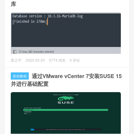
使用命令： pip install pymssql
库
二、连接测试
本文主要介绍Python连接MySQL数据库并读写数据库。
星之宇
2023-02-20
5774 浏览
0 评论
一、安装PyMySql库
通过VMware vCenter 7安装SUSE 15
原创教程
使用命令： pip install pymysql
并进行基础配置
二、连接测试