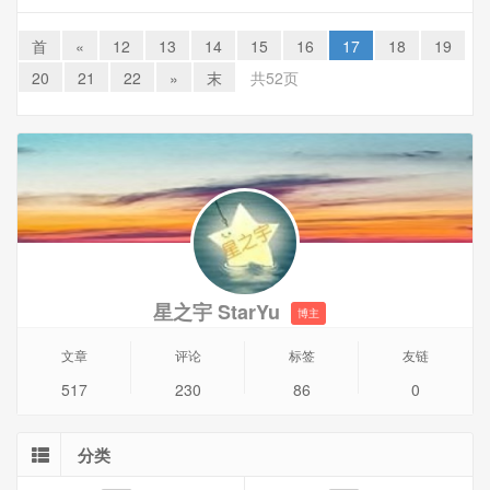
一台老电脑全新使用ISO安装Windows11的时候出现了“这台
电脑无法运行Windows 11”的报错提示。
首
«
12
13
14
15
16
17
18
19
这台电脑不符合安装此版本的Windows所需的最低系统要
20
21
22
»
末
共52页
求。有关详细信息，请访问https://aka.ms/WindowsSysReq
问题分析
在安装前如果检测到有某一项没有达到Windows 11的条件，
那么就会在安装 Windows 11 的时候进行报错提示，进而导
致无法安装Windows 11。
星之宇 StarYu
博主
文章
评论
标签
友链
517
230
86
0
分类