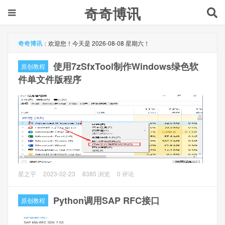
奇奇博讯
奇奇博讯
：
欢迎您！今天是 2026-08-08 星期六！
使用7zSfxTool制作Windows绿色软
原创教程
件单文件版程序
对于IT工作者来说，单文件绿色版程序用于维护非常友好，
星之宇
2023-02-23
8385 浏览
0 评论
放在U盘或者电脑可以很方便的使用。
Python调用SAP RFC接口
原创教程
本文以Advanced IP Scanner为例
一、准备工作