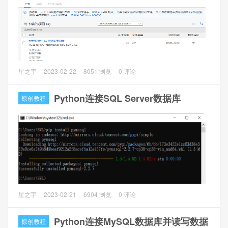
1、解压缩软件7-Zip
2、7zSfxTool
3、resource hacker
本文主要介绍在Windows系统下Python调用SAP RFC接口读
星之宇
2023-02-22
8051 浏览
0 评论
取SAP数据。
Python连接SQL Server数据库
原创教程
一、准备工作
1、sap netweaver rfc SDK下载
官网下载（需要账号）：https://me.sap.com/notes/2573790
（嫌麻烦文章末有下载）
2、Python的pyrfc包下载和安装，CMD命令下运行以下命令
本文主要介绍Python连接SQL Server数据库（MSSQL）。
星之宇
2023-02-21
6904 浏览
0 评论
一、安装PyMsSql库
Python连接MySQL数据库并读写数据
原创教程