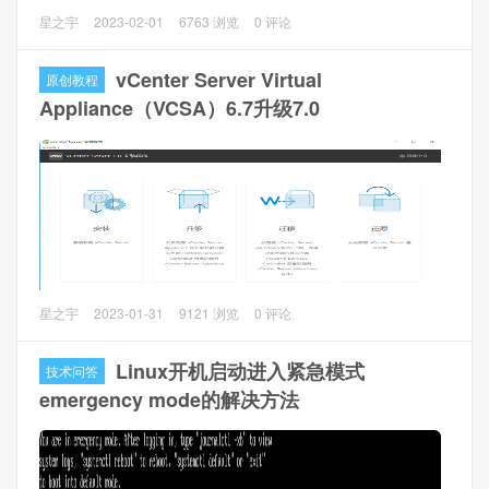
本文主要将通过VMware vCenter安装SUSE 15 SP4。
星之宇
2023-02-01
6763 浏览
0 评论
一、安装准备
vCenter Server Virtual
原创教程
1、SUSE15镜像：SLE-15-SP4-Full-x86_64-GM-
Appliance（VCSA）6.7升级7.0
Media1.iso，官网下载：
https://www.suse.com/download/sle-sap/
2、VMware vCenter超融合，这个我就不详细说了。
二、环境配置
VMware vCenter Server Virtual Appliance 6.7（VCSA6.7）
星之宇
2023-01-31
9121 浏览
0 评论
需要升级到VCSA7.0。
Linux开机启动进入紧急模式
技术问答
一、准备工作
emergency mode的解决方法
1、vCenter兼容ESXi版本。ESXi6.7是被vCenter7.0支持的，
不过官网的建议是升级新版本。
VMware官网查看：