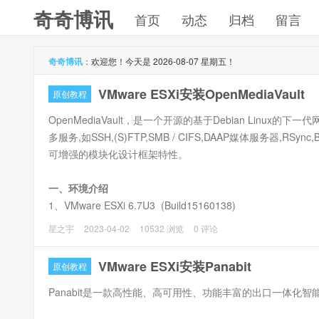
奇奇博讯
首页
动态
归档
留言
奇奇博讯
：
欢迎您！今天是 2026-08-07 星期五！
VMware ESXi安装OpenMediaVault
原创教程
OpenMediaVault，是一个开源的基于Debian Linux的
多服务,如SSH,(S)FTP,SMB / CIFS,DAAP媒体服务器,RSyn
可增强的模块化设计框架特性。
一、环境介绍
1、VMware ESXi 6.7U3 (Build15160138)
2、openmediavault镜像 6.0.24-amd64，官网下载：https://www
星之宇
2023-04-02
10532 浏览
0 评论
VMware ESXi安装Panabit
原创教程
Panabit是一款高性能、高可用性、功能丰富的出口一体化智