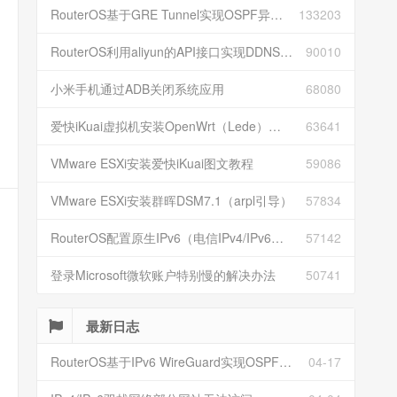
RouterOS基于GRE Tunnel实现OSPF异地组网
133203
RouterOS利用aliyun的API接口实现DDNS动态解析
90010
小米手机通过ADB关闭系统应用
68080
爱快iKuai虚拟机安装OpenWrt（Lede）并配置
63641
VMware ESXi安装爱快iKuai图文教程
59086
VMware ESXi安装群晖DSM7.1（arpl引导）
57834
RouterOS配置原生IPv6（电信IPv4/IPv6双栈）
57142
登录Microsoft微软账户特别慢的解决办法
50741
最新日志
RouterOS基于IPv6 WireGuard实现OSPF异地组网
04-17