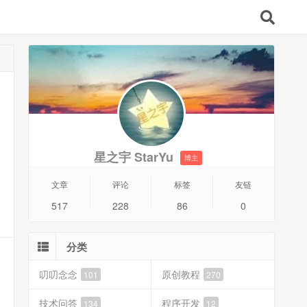
星之宇 StarYu
博主
文章
评论
标签
友链
517
228
86
0
分类
叨叨念念
原创教程
101
270
技术问答
程序开发
134
12