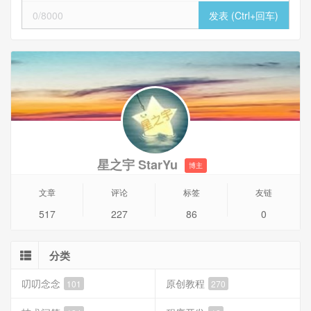
0/8000
星之宇 StarYu
博主
文章
评论
标签
友链
517
227
86
0
分类
叨叨念念
原创教程
101
270