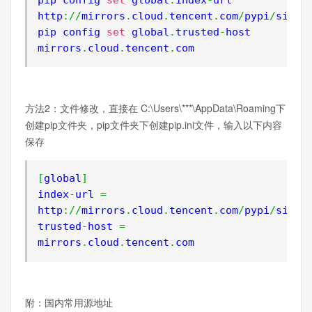
http
://
mirrors
.
cloud
.
tencent
.
com
/
pypi
/
simple
pip config 
set
 global
.
trusted
-
host 
mirrors
.
cloud
.
tencent
.
com
方法2：文件修改，直接在 C:\Users\***\AppData\Roaming下
创建pip文件夹，pip文件夹下创建pip.ini文件，输入以下内容
保存
[
global
]
index
-
url 
=
http
://
mirrors
.
cloud
.
tencent
.
com
/
pypi
/
simple
trusted
-
host 
=
mirrors
.
cloud
.
tencent
.
com
附：国内常用源地址