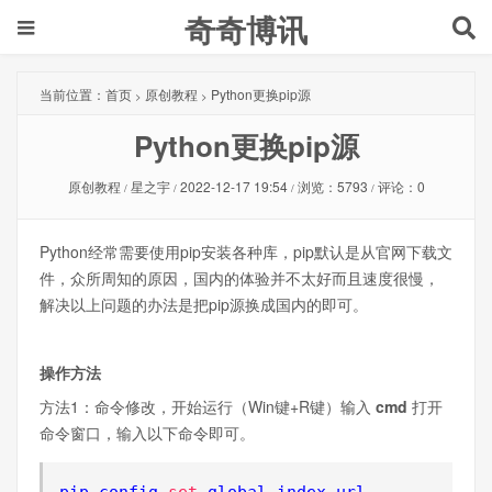
奇奇博讯
当前位置：
首页
原创教程
Python更换pip源
>
>
Python更换pip源
原创教程
星之宇
2022-12-17 19:54
浏览：5793
评论：0
/
/
/
/
Python经常需要使用pip安装各种库，pip默认是从官网下载文
件，众所周知的原因，国内的体验并不太好而且速度很慢，
解决以上问题的办法是把pip源换成国内的即可。
操作方法
方法1：命令修改，开始运行（Win键+R键）输入
cmd
打开
命令窗口，输入以下命令即可。
pip config 
set
 global
.
index
-
url 