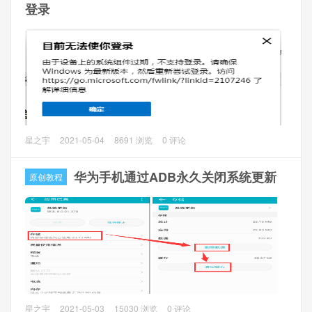
概有200多个表。具体设置在哪里改，需要自己慢慢研究。
上运行 若要找到适用于你的电脑的版本，请咨询软件发布者”
登录
读取指定表详细信息，输入 sendcmd 1 DB p 表名 //比如
解决方法：
sendcmd 1 DB p UserInfo，查看路由器帐号和密码，超级密
1、Cisco ASDM-IDM Launcher快捷方式，右击属性->快捷
码也在这里查看
方式中的目标修改为C:\Windows\System32\wscript.exe
查看当前系统运行的服务状态，输入 sendcmd -pc show //这
invisible.vbs run.bat
个就不详细说明了。
查看F460 CPU信息（只能telnet使用）：cat /proc/cpuinfo
修改某个表的某个字段的值：
问题描述：
星之宇
2021-05-04
8691 浏览
0 评论
1、输入 sendcmd 1 DB set 表名 行数 字段名 字段值
微软推出的基于Chromium内核的全新Microsoft Edge浏览
比如你要修改上面的那个超级密码：sendcmd 1 DB set
器，我使用Win7 64位安装后无法登陆，登陆直接报错，错误
华为手机通过ADB永久关闭系统更新
原创教程
UserInfo 0 Password 123456；要修改上面的那个用户密
提示“由于设备上的系统组件过期，不支持登录。请确保
码：sendcmd 1 DB set UserInfo 1 Password 123456，就是
Windows 为最新版本，然后重新尝试登录。访问
修改普通户名密码为123456
https://go.microsoft.com/fwlink/?linkid=2107246 了解详细信
行数就是<Row No="0"> 这个里面No的值，这里是0，下面用
息”。
户的行数<Row No="1">那么行数就是1；字段名就是DM
解决方法：
name后面引号中的名称，注意大小写；字段值就是要设置的
由于微软的报错网页已经删除，所以具体的解决方法未知，
值。
不过我这边测试了，只要将IE浏览器升级成最新的IE11就可
以正常登陆了。
对于不跟着华为当前版本更新的人来说，频繁会弹框提示系
星之宇
2021-05-03
15030 浏览
0 评论