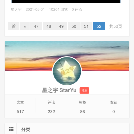
1、进入系统视图
华为Huawei交换机基础配置，以下教程使用eNSP模拟。
星之宇
2021-05-01
10204 浏览
0 评论
一、用户视图
首
«
47
48
49
50
51
52
共52页
启动交换机的第一个看到的视图，其表示方式为<Huawei>，
在用户视图下可以查询交换机的简单运行状态和统计信息。
如需断开与交换机的连接输入命令quit
二、系统视图
在用户视图下输入命令system-view，进入系统视图下，其表
示方式为[Huawei],在系统视图下可以进一步的查看交换机的
配置信息和调试信息，还可以进入具体的配置视图下进行参
数的配置，如需返回用户视图输入命令quit，或是使用Ctrl+Z
星之宇 StarYu
博主
组合快捷键
文章
评论
标签
友链
517
232
86
0
分类