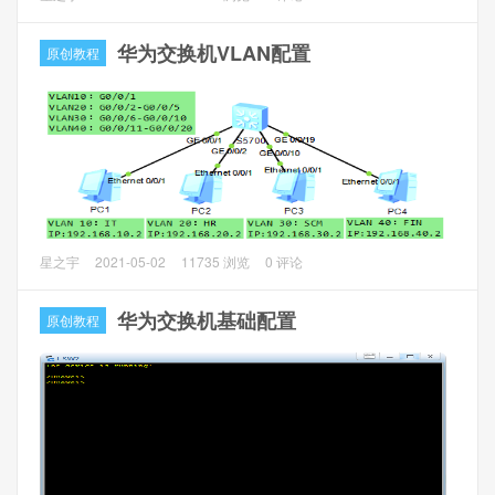
保存对配置文件的修改：
统更新，华为所谓的设置禁止系统更新、不提示系统更新，
sendcmd 1 DB save不保存也是可以的，最好保存下。其实
是没有任何效果的，该弹框提示的还是弹框提示，对我来说
华为交换机VLAN配置
原创教程
还有其他的命令，但是就修改光猫配置来说，这几条命令足
这会比较烦不能忍受。通过客服电话咨询无解。
够了。
操作方法：
查看和修改超级管理员帐号和密码：
一、去除系统更新的小红点
1、输入 sendcmd 1 DB p UserInfo (注意空格和大小写）//查
1、关闭手机的WIFI和数据网络（4G）。
看超级帐号和密码
2、“设置” --> “应用和通知” --> “应用管理” ，找到“系统更
2、输入 sendcmd 1 DB set UserInfo 0 Username admin (注
新”，点开“存储”，执行删除数据和清空缓存操作
意空格和大小写）//修改用户名为admin
本文主要讲华为交换机VLAN的配置，以华为eNSP模拟器作
星之宇
2021-05-02
11735 浏览
0 评论
为演示环境。
华为交换机基础配置
原创教程
一、环境介绍
1、划分4个VLAN
2、端口分别加入4个VLAN
3、每个VLAN分配不同的IP地址段
二、创建VLAN