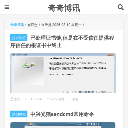
奇奇博讯
奇奇博讯
：
欢迎您！今天是 2026-08-10 星期一！
已处理证书链,但是在不受信任提供程
技术问答
序信任的根证书中终止
问题描述
星之宇
2021-05-07
11675 浏览
0 评论
最近电脑重装Win7，然后安装.Net Framework 4.7.2，安装
过程中直接报错，错误提示：已处理证书链，但是在不受信
中兴光猫sendcmd常用命令
原创教程
任提供程序信任的根证书中终止。