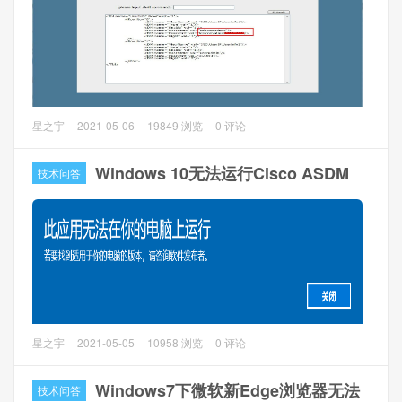
问题原因
通过微软官方社区查找与此相近的问题：
https://answers.microsoft.com/zh-
hans/windows/forum/windows_7-winapps/win7-
%E6%97%A0%E6%B3%95%E5%AE%89%E8%A3%85net/8889da
a7bf-48b7-af86-7b6f62ed9bac?page=1
很多网友多问我修改中兴光猫F420、F460、F660等设备的
星之宇
2021-05-06
19849 浏览
0 评论
确定最终的原因是计算机中没有相应的受信任证书，那么解
一些设置的sendcmd命令。像管理员密码修改，用户数限制
决方法只要导入微软的证书即可，或者更新Windows补丁也
等等。所以下面简单讲一下一些常用的sendcmd命令，如果
Windows 10无法运行Cisco ASDM
技术问答
可以。
没有找到你要的sendcmd请留言，后续还会添加一些常用的
sendcmd命令。
运行sendcmd有2种方法：
1.telnet进去后直接运行，这是shell的命令。
2.浏览器访问http://192.168.1.1/web_shell_cmd.gch（httpd
中有web_shell_cmd.gch这个文件才可以）
问题描述：
星之宇
2021-05-05
10958 浏览
0 评论
读取全部表名：
电脑升级到Windows 10 1809 ltsc版本后，无法运行Cisco
1、输入 sendcmd 1 DB all //输出所有的表名，我这个光猫大
ASDM-IDM Launcher，直接报错：“此应用无法在你的电脑
Windows7下微软新Edge浏览器无法
技术问答