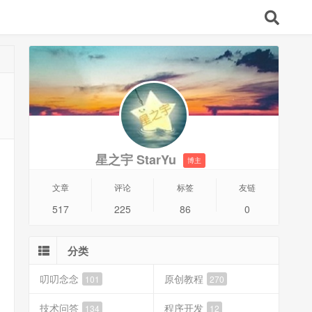
星之宇 StarYu
博主
文章
评论
标签
友链
517
225
86
0
分类
叨叨念念
原创教程
101
270
技术问答
程序开发
134
12