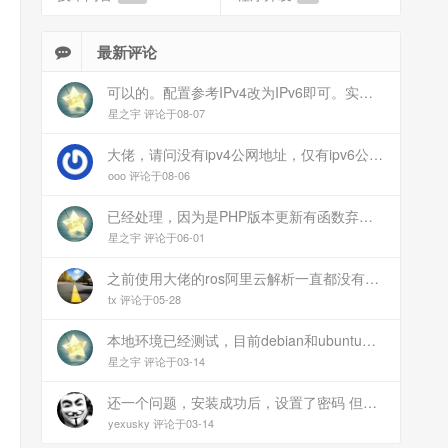
最新评论
可以的。配置参考IPv4改为IPv6即可。实在不会可以用wireguard，这个简单和稳定
星之宇 评论于08-07
大佬，请问没有ipv4公网地址，仅有ipv6公网能这样玩吗？
ooo 评论于08-06
已经处理，因为是PHP版本更新有函数弃用导致。现已经修复
星之宇 评论于06-01
之前使用大佬的ros阿里云解析一直都没有问题 感谢大佬 但上个月开始阿里云的解析返回日志总是出错 日志值为alidns update error,不知为什么 所以请教一下大佬
tx 评论于05-28
本地环境已经测试，目前debian和ubuntu测试是这样的，可能就是第1设备是光驱的问题，没把文件导入进去吧
星之宇 评论于03-14
还一个问题，安装成功后，设置了密码 但是密码是空的
yexusky 评论于03-14