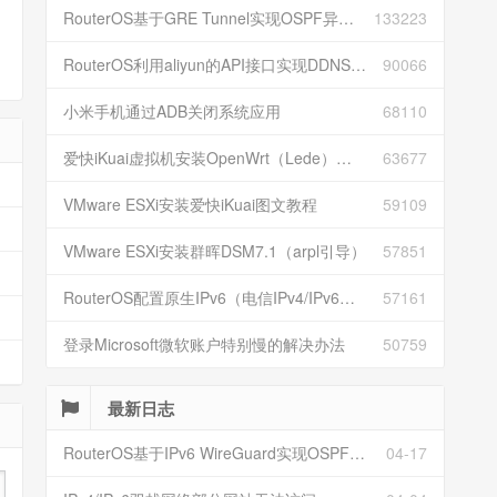
RouterOS基于GRE Tunnel实现OSPF异地组网
133223
RouterOS利用aliyun的API接口实现DDNS动态解析
90066
小米手机通过ADB关闭系统应用
68110
爱快iKuai虚拟机安装OpenWrt（Lede）并配置
63677
VMware ESXi安装爱快iKuai图文教程
59109
VMware ESXi安装群晖DSM7.1（arpl引导）
57851
RouterOS配置原生IPv6（电信IPv4/IPv6双栈）
57161
登录Microsoft微软账户特别慢的解决办法
50759
最新日志
RouterOS基于IPv6 WireGuard实现OSPF异地组网
04-17