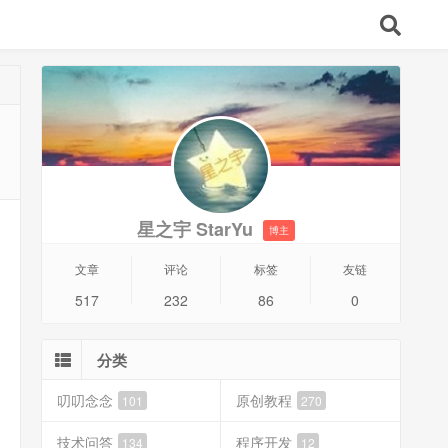
星之宇 StarYu
博主
文章
评论
标签
友链
517
232
86
0
分类
叨叨念念
原创教程
101
270
技术问答
程序开发
134
12