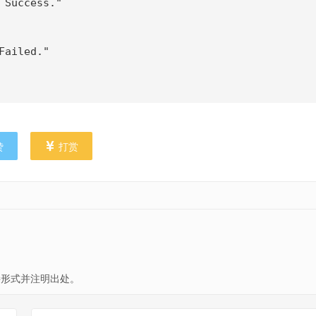
 Success."
Failed."
赞
打赏
形式并注明出处。