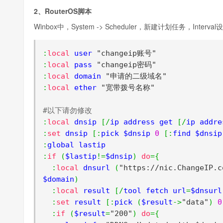
2、RouterOS脚本
Winbox中，System -> Scheduler，新建计划任务，Inter
:
local
 user 
"changeip账号"
:
local
 pass 
"changeip密码"
:
local
 domain 
"申请的二级域名"
:
local
 ether 
"宽带拨号名称"
#以下请勿修改
:
local
 dnsip 
[/
ip address get 
[/
ip addre
:
set
 dnsip 
[:
pick $dnsip 
0
[:
find $dnsip
:
:
if
(
$lastip
!=
$dnsip
)
do
={
:
local
 dnsurl 
(
"https://nic.ChangeIP.c
$domain
)
:
local
 result 
[/
tool fetch url
=
$dnsurl
:
set
 result 
[:
pick 
(
$result
->
"data"
)
0
:
if
(
$result
=
"200"
)
do
={