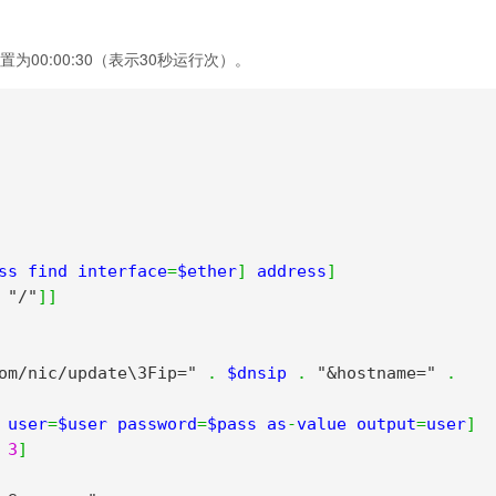
val设置为00:00:30（表示30秒运行次）。
ss find interface
=
$ether
]
 address
]
 
"/"
]]
om/nic/update\3Fip="
.
 $dnsip 
.
"&hostname="
.
 user
=
$user password
=
$pass as
-
value output
=
user
]
3
]