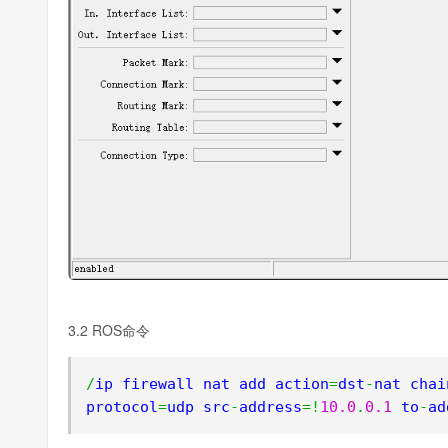
3.2 ROS命令
/
ip firewall nat add action
=
dst
-
nat chai
protocol
=
udp src
-
address
=!
10.0
.
0.1
 to
-
ad