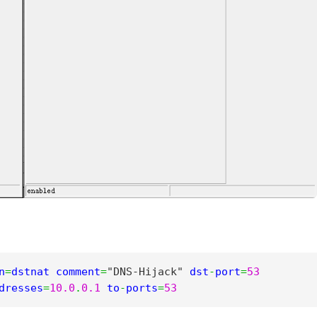
n
=
dstnat comment
=
"DNS-Hijack"
 dst
-
port
=
53
dresses
=
10.0
.
0.1
 to
-
ports
=
53