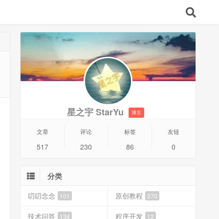
星之宇 StarYu
博主
文章
评论
标签
友链
517
230
86
0
分类
叨叨念念
原创教程
101
270
技术问答
程序开发
134
12