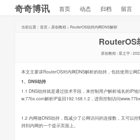
奇奇博讯
首页
动态
归档
留言
当前位置：
首页
原创教程
RouterOS劫持内网DNS解析
>
>
Router
原创教程
星之宇
202
/
/
本文主要讲RouterOS对内网DNS解析的劫持，包括使用公网
1、DNS劫持
1.1 DNS劫持就是通过技术手段，来控制用户解析域名的IP地址。
w.77bx.com解析IP返回192.168.1.2，进而控制访问www.7
1.2 内网做DNS劫持，既减少了公网访问的连接数，又可
持到内网的一个提示页面上。