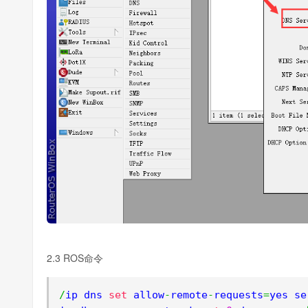
2.3 ROS命令
/
ip dns 
set
 allow
-
remote
-
requests
=
yes se