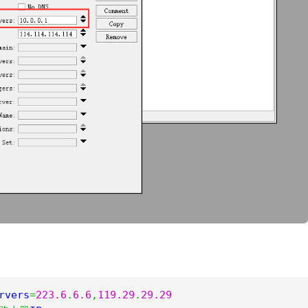
rvers
=
223.6
.
6.6
,
119.29
.
29.29