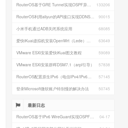
RouterOS基于GRE Tunnel实现OSPF异地组网
133206
RouterOS利用aliyun的API接口实现DDNS动态解析
90015
小米手机通过ADB关闭系统应用
68085
爱快iKuai虚拟机安装OpenWrt（Lede）并配置
63649
VMware ESXi安装爱快iKuai图文教程
59089
VMware ESXi安装群晖DSM7.1（arpl引导）
57838
RouterOS配置原生IPv6（电信IPv4/IPv6双栈）
57145
登录Microsoft微软账户特别慢的解决办法
50745
最新日志
RouterOS基于IPv6 WireGuard实现OSPF异地组网
04-17