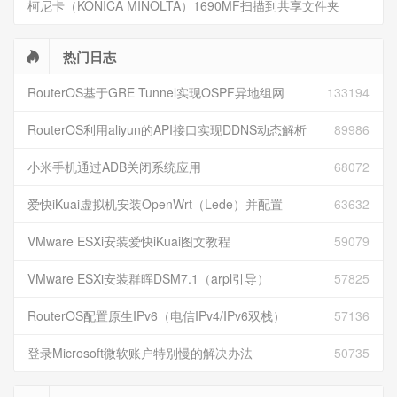
柯尼卡（KONICA MINOLTA）1690MF扫描到共享文件夹
热门日志
RouterOS基于GRE Tunnel实现OSPF异地组网
133194
RouterOS利用aliyun的API接口实现DDNS动态解析
89986
小米手机通过ADB关闭系统应用
68072
爱快iKuai虚拟机安装OpenWrt（Lede）并配置
63632
VMware ESXi安装爱快iKuai图文教程
59079
VMware ESXi安装群晖DSM7.1（arpl引导）
57825
RouterOS配置原生IPv6（电信IPv4/IPv6双栈）
57136
登录Microsoft微软账户特别慢的解决办法
50735