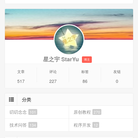
星之宇 StarYu
博主
文章
评论
标签
友链
517
227
86
0
分类
叨叨念念
原创教程
101
270
技术问答
程序开发
134
12