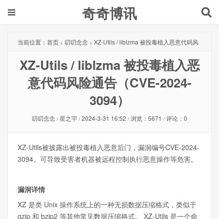
奇奇博讯
当前位置：
首页
叨叨念念
XZ-Utils / liblzma 被投毒植入恶意代码风
>
>
XZ-Utils / liblzma 被投毒植入恶
险通告（CVE-2024-3094）
意代码风险通告（CVE-2024-
3094）
叨叨念念
星之宇
2024-3-31 16:52
浏览：5671
评论：0
/
/
/
/
XZ-Utils被披露出被投毒植入恶意后门，漏洞编号CVE-2024-
3094。可导致受害者机器被远程控制执行恶意操作等危害。
漏洞详情
XZ 是类 Unix 操作系统上的一种无损数据压缩格式，类似于
gzip 和 bzip2 等其他常见数据压缩格式。 XZ-Utils 是一个命