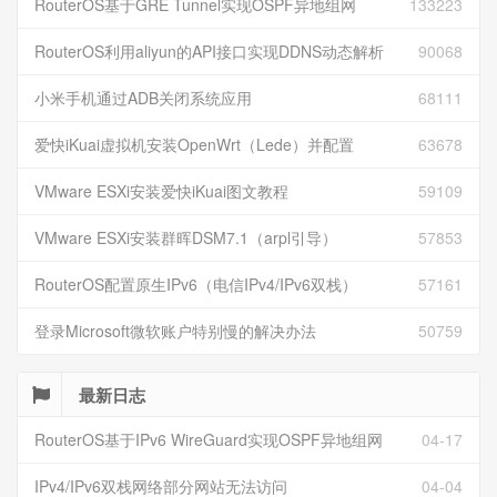
RouterOS基于GRE Tunnel实现OSPF异地组网
133223
RouterOS利用aliyun的API接口实现DDNS动态解析
90068
小米手机通过ADB关闭系统应用
68111
爱快iKuai虚拟机安装OpenWrt（Lede）并配置
63678
VMware ESXi安装爱快iKuai图文教程
59109
VMware ESXi安装群晖DSM7.1（arpl引导）
57853
RouterOS配置原生IPv6（电信IPv4/IPv6双栈）
57161
登录Microsoft微软账户特别慢的解决办法
50759
最新日志
RouterOS基于IPv6 WireGuard实现OSPF异地组网
04-17
IPv4/IPv6双栈网络部分网站无法访问
04-04