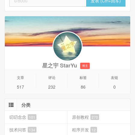
0/8000
星之宇 StarYu
博主
文章
评论
标签
友链
517
232
86
0
分类
叨叨念念
原创教程
101
270
技术问答
程序开发
134
12