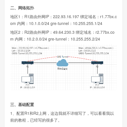
二、网络拓扑
地区1：R1路由外网IP：222.93.16.197 绑定域名：r1.77bx.c
om 内网：10.1.0.0/24 gre-tunnel：10.255.255.1/24
地区2：R2路由外网IP：49.64.230.3 绑定域名：r2.77bx.co
m 内网：10.2.0.0/24 gre-tunnel：10.255.255.2/24
三、基础配置
1、配置R1和R2上网，这边我就不详细写了，可以看看我以
前的教程，已经写的很多了。