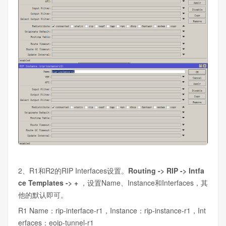
2、R1和R2的RIP Interfaces设置。
Routing -> RIP -> Intfa
ce Templates -> +
，设置Name、Instance和Interfaces，其
他的默认即可。
R1 Name：rip-interface-r1，Instance：rip-instance-r1，Int
erfaces：eoip-tunnel-r1