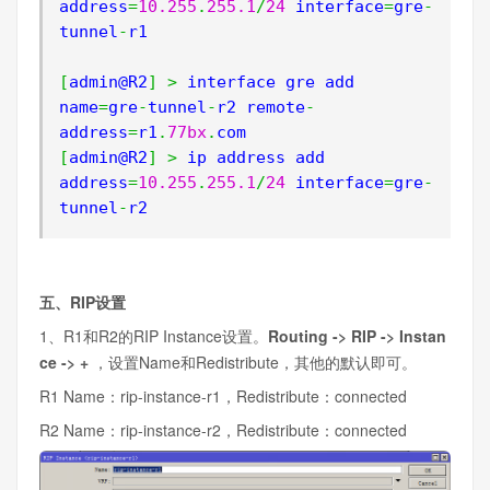
address
=
10.255
.
255.1
/
24
 interface
=
gre
-
tunnel
-
r1

[
admin@R2
]
>
 interface gre add 
name
=
gre
-
tunnel
-
r2 remote
-
address
=
r1
.
77bx
.
[
admin@R2
]
>
 ip address add 
address
=
10.255
.
255.1
/
24
 interface
=
gre
-
tunnel
-
r2
五、RIP设置
1、R1和R2的RIP Instance设置。
Routing -> RIP -> Instan
ce -> +
，设置Name和Redistribute，其他的默认即可。
R1 Name：rip-instance-r1，Redistribute：connected
R2 Name：rip-instance-r2，Redistribute：connected