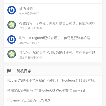
好的 多谢
ooo 评论于08-07
有空我写一个教程，你先可以自己试试。目前来说ipv6应该没问题的。
星之宇 评论于08-07
谢谢，wireguard已经在用了，但还是要装客户端。您这个方案连客户端都免了
ooo 评论于08-07
可以的。配置参考IPv4改为IPv6即可。实在不会可以用wireguard，这个简单和稳定
星之宇 评论于08-07
随机日志
RouterOS获取不了双栈的IPv6地址（Routeros7.18+版本解决）
使用SSL证书远程访问RouterOS Web控制台www-ssl
Proxmox VE安装CentOS 8.3