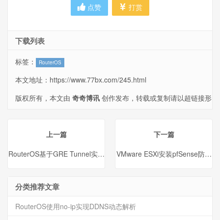
点赞
打赏
下载列表
标签：
RouterOS
本文地址：
https://www.77bx.com/245.html
版权所有，本文由
奇奇博讯
创作发布，转载或复制请以超链接形
式并注明出处。
上一篇
下一篇
RouterOS基于GRE Tunnel实现OSPF异地组网
VMware ESXi安装pfSense防火墙
分类推荐文章
RouterOS使用no-ip实现DDNS动态解析