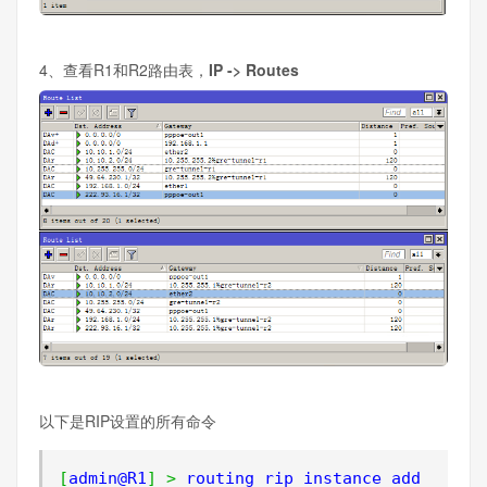
4、查看R1和R2路由表，
IP -> Routes
以下是RIP设置的所有命令
[
admin@R1
]
>
 routing rip instance add 