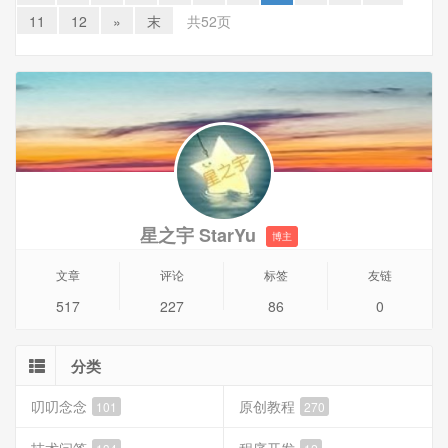
缓冲区有关的各种参数，而且检测得吞吐量/比特率，损耗等
11
12
»
末
共52页
其他参数。
请求输出
返回提示 描述 0 表示更新成功（当前IP地址和域名IP地址相
本文主要讲群晖DSM7安装iperf3网络测试软件。
同也返回0） 1 参数错误 2 域名或API密钥错误 3 更新或API
1、群晖安装iperf3
密钥错误
因为群晖将很多Linux命令行工具移除，所以需要使用这些工
具就有点麻烦了。不过现在有开源社区做第三方的群晖插
安全说明
件。
1、本接口未记录所有的解析token和解析记录，但是服务器
的访问日志会有链接记录（按照政策要求需保存6个月的日
星之宇 StarYu
志）。虽然有日志但是本接口不提供任何查询。
博主
2、建议使用独立的DNSPOD账号来使用本接口，重要的域名
文章
评论
标签
友链
请自建PHP服务器用来解析。由于使用本接口出现的任何安
517
227
86
0
全问题，本人概不负责。这边只能保证本人不会去做任何后
门行为。这边建议如果使用了本接口请勤换token（token可
以管理账号下的所有域名）。
分类
源代码
叨叨念念
原创教程
101
270
暂时不提供