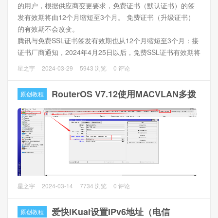
的用户，根据供应商变更要求，免费证书（默认证书）的签
操作方法
发有效期将由12个月缩短至3个月。 免费证书（升级证书）
1、使用Winbox进行DHCP Option设置，
IP --> DHCP
的有效期不会改变。
Server --> Options --> +
，添加以下记录
腾讯与免费SSL证书签发有效期也从12个月缩短至3个月：接
证书厂商通知，2024年4月25日以后，免费SSL证书有效期将
从12个月缩短至3个月。
星之宇
2024-03-29
5943 浏览
0 评论
包括Google在内的国际顶级科技公司一直都有在推进免费证
RouterOS V7.12使用MACVLAN多拨
原创教程
书90天有效期的建议，免费证书加密等级低，难以应对今天
日益复杂的网络环境，90天一更新有助于及时发现可能存在
的安全漏洞，从而降低风险。从成本上面来考量的，一年期
的证书从免费调整为几十到几百元，对于证书服务商来说成
本就可控的多，可以更好的为付费用户提供售后服务，从而
形成良性循环。
RouterOS从7.12开始支持Linux虚拟网卡技术Macvlan，可以
星之宇
2024-03-14
7734 浏览
0 评论
在单个物理接口上创建多个macvlan虚拟接口，使配置更灵活
方便。
爱快iKuai设置IPv6地址（电信
原创教程