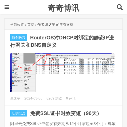
奇奇博讯
当前位置：
首页
作者
星之宇
的所有文章
>
RouterOS对DHCP对绑定的静态IP进
原创教程
行网关和DNS自定义
RouterOS默认的DHCP服务器已经设置了网关和DNS, 但是
星之宇
2024-03-30
8269 浏览
0 评论
有时候需要给部分终端指定不同的网关和DNS。一般可用于
部分终端走OpenWrt旁路由, 其他终端直接走RouterOS直接
免费SSL证书时效变短（90天）
叨叨念念
出去。
阿里云免费SSL证书签发有效期从12个月缩短至3个月：尊敬