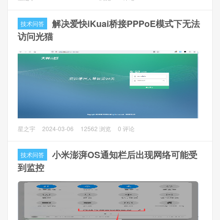
量很低，那么如何去除广告呢？
解决爱快iKuai桥接PPPoE模式下无法
技术问答
操作方案
访问光猫
1、小米手机需要升级到澎湃OS（Xiaomi HyperOS），需要
开启开发者选项才可以设置。
设置 -> 我的设备 -> 全部参数
与信息
，多次点击
OS版本
或
Android版本
开启开发者模
式。
问题描述
星之宇
2024-03-06
12562 浏览
0 评论
很多人将光猫改为桥接模式（或者使用猫棒），使用爱快
iKuai路由器拨号后，发现不能再通过路由器访问光猫后台
小米澎湃OS通知栏后出现网络可能受
技术问答
了。
到监控
问题分析
光猫改桥接后，会把PPPoE的帧直接透传给上行接口，对于
爱快iKuai路由器来说，就像直接用一根网线连接了远端