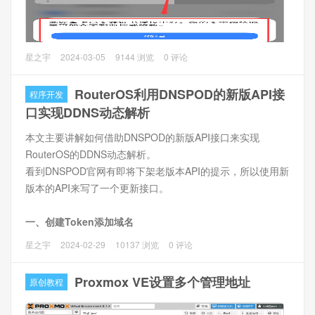
PPPoE服务器，所以当我们访问192.168.1.1时，数据直接发
送给了远端服务器，所以无法访问光猫。
问题描述
星之宇
2024-03-05
9144 浏览
0 评论
小米澎湃OS下拉通知栏后出现“网络可能受到监控”提示，点
开提示“此设备上已安装证书授权中心。您的安全网络流量可
RouterOS利用DNSPOD的新版API接
程序开发
能会受到监控或修改。”
口实现DDNS动态解析
本文主要讲解如何借助DNSPOD的新版API接口来实现
问题分析
RouterOS的DDNS动态解析。
这是系统的保护机制，出现的原因是因为手机上可能安装了
看到DNSPOD官网有即将下架老版本API的提示，所以使用新
带了CA证书的第三方应用，这样的应用可以对手机的网络数
版本的API来写了一个更新接口。
据进行监控或是修改。
一、创建Token添加域名
首先域名要在DNSPOD解析，然后在腾讯云后台开启的API
星之宇
2024-02-29
10137 浏览
0 评论
Token。
详细开通API Token教程：
Proxmox VE设置多个管理地址
原创教程
https://console.cloud.tencent.com/cam/capi