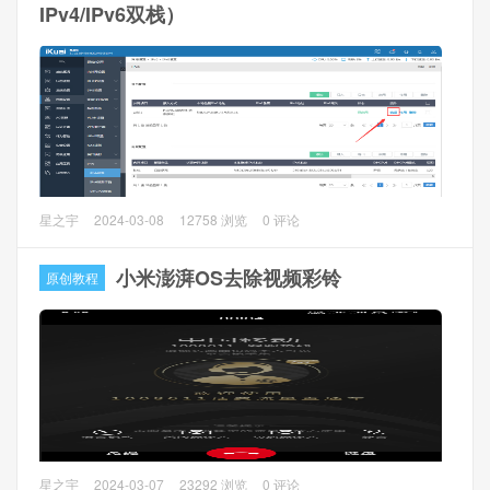
以前要实现单口多拨，要求MAC地址不一样的，实现比较麻
IPv4/IPv6双栈）
烦，需要通过briage来实现，现在有了macvlan，多拨会非常
方便。
操作方法
1、使用Winbox，Interface --> MACVLAN --> +，增加一条
macvlan记录。
MAC Address：填写你自己的mac地址
Interface：ether1（选择连接到光猫的物理网口）
现在运营商都提供了IPv6地址，爱快iKuai对于IPv6的支持也
星之宇
2024-03-08
12758 浏览
0 评论
越做越好。
小米澎湃OS去除视频彩铃
原创教程
1、环境介绍
1.1 iKuai免费版本：iKuai 3.7.11 x64 Build202403051040
1.2 江苏电信1000M（光猫桥接模式）
2、爱快配置
最近打电话手机动不动就会出现视频彩铃广告，有的广告质
星之宇
2024-03-07
23292 浏览
0 评论