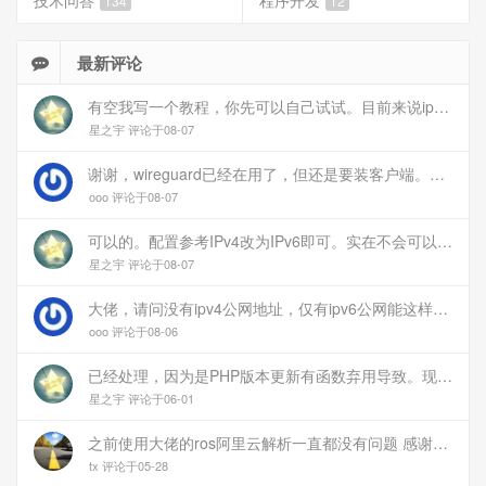
技术问答
程序开发
134
12
RouterOS脚本
#PPPoE :local pppoe "pppoe-out1" #DNSPOD Token :local
最新评论
secretid "secretid" :local secretkey "secretkey" #DNSPOD域
有空我写一个教程，你先可以自己试试。目前来说ipv6应该没问题的。
名 :local record "op1" :local domain "77bx.com" #以下非专
星之宇 评论于08-07
业人士请勿修改 :global ipold :local ipnew [/ip address get
[/ip address find interface=$pppoe] address] :set ipnew
谢谢，wireguard已经在用了，但还是要装客户端。您这个方案连客户端都免了
[:pick $ipnew 0 ([len $ipnew] -3)] :if ($ipnew != $ipold ) do={
ooo 评论于08-07
:local postdata
"id=$secretid&key=$secretkey&domain=$domain&record=$recor
可以的。配置参考IPv4改为IPv6即可。实在不会可以用wireguard，这个简单和稳定
:local response [/tool fetch http-method="post"
星之宇 评论于08-07
url=http://api.77bx.com/dnspod/dnspod.php http-
大佬，请问没有ipv4公网地址，仅有ipv6公网能这样玩吗？
data=$postdata as-value output=user] :if ($response-
ooo 评论于08-06
>"data" = "0") do={ :log info "DDNS: changed $ipold to
$ipnew" :set ipold $ipnew } }
已经处理，因为是PHP版本更新有函数弃用导致。现已经修复
以上脚本需要修改pppoe（宽带拨号的名称），secretid，
星之宇 评论于06-01
secretkey，record和domain
之前使用大佬的ros阿里云解析一直都没有问题 感谢大佬 但上个月开始阿里云的解析返回日志总是出错 日志值为alidns update error,不知为什么 所以请教一下大佬
注意：ROS可以设置定时1分钟执行一次脚本，脚本中带有ip
tx 评论于05-28
是否相同判断，相同就不执行；然后是我做的API接口后台中