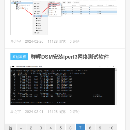
二、PHP制作DNSPOD API动态解析接口
以下是我制作好的php解析接口，支持SSL
解析接口
http://api.77bx.com/dnspod/dnspod.php
https://api.77bx.com/dnspod/dnspod.php
Proxmox VE（以下简称PVE）设置多个管理地址，用于内外
星之宇
2024-02-20
11128 浏览
0 评论
HTTP请求方式
网或独立vlan下的管理。
POST/GET
群晖DSM安装iperf3网络测试软件
原创教程
操作方法
请求参数
1、PVE后台，打开pve主机，
系统 --> 网络 --> 创建 --
参数名称 必选 类型 描述 id 是 String 腾讯云API密钥SecretId
> Linux Briage
，IPv4/CIDR填写
IP地址（如
key 是 String 腾讯云API密钥SecretKey domain 是 String 域
10.1.0.188/24）
，桥接端口填写
网口（如ens36）
，点击
创
名。如77bx.com record 否 String 主机记录。如不传默认为
建
@ type 否 String 记录类型。如不传默认为A记录 ip 否 String
IP地址。如不传默认为来源IPv4地址
2、网关设置（只支持设置一个网关），建议设置为外网可以
访问的网卡上。编辑vmbr0删除网关，点击
ok
；编辑vmbr1
经常折腾网络的一定知道iperf3也一定用过，iperf3是一个
星之宇
2024-02-01
16128 浏览
0 评论
请求事例
填写网关，点击
ok
，点击
应用配置
生效。
TCP、UDP 和SCTP网络带宽测量工具，是用于主动测量IP网
curl -X POST http://api.77bx.com/dnspod/dnspod.php -d
络上可达到的最大带宽的工具，它支持调整与时序，协议和
首
«
2
3
4
5
6
7
8
9
10
"id=SecretId&key=SecretKey&domain=77bx.com&record=op&ip=1