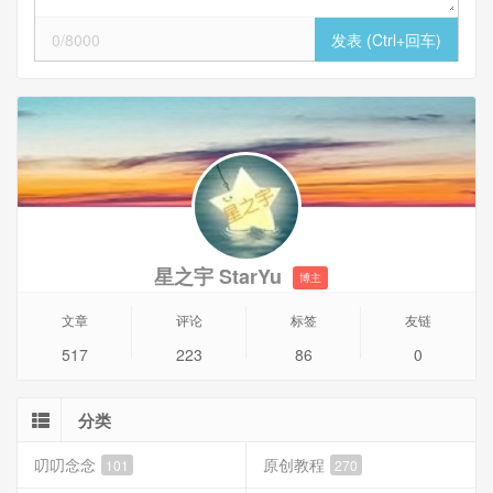
0/8000
星之宇 StarYu
博主
文章
评论
标签
友链
517
223
86
0
分类
叨叨念念
原创教程
101
270