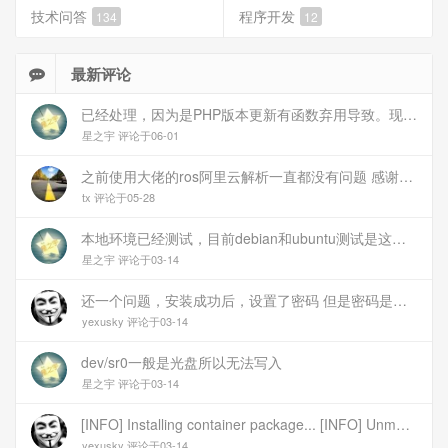
技术问答
程序开发
134
12
最新评论
已经处理，因为是PHP版本更新有函数弃用导致。现已经修复
星之宇 评论于06-01
之前使用大佬的ros阿里云解析一直都没有问题 感谢大佬 但上个月开始阿里云的解析返回日志总是出错 日志值为alidns update error,不知为什么 所以请教一下大佬
tx 评论于05-28
本地环境已经测试，目前debian和ubuntu测试是这样的，可能就是第1设备是光驱的问题，没把文件导入进去吧
星之宇 评论于03-14
还一个问题，安装成功后，设置了密码 但是密码是空的
yexusky 评论于03-14
dev/sr0一般是光盘所以无法写入
星之宇 评论于03-14
[INFO] Installing container package... [INFO] Unmounting image... [INFO] Writing image to disk (/dev/sr0). This may take several minutes... dd: failed to open \'/dev/sr0\': No medium found [ERROR] Failed to write image to disk [INFO] Cleaning up temporary files... [INFO] Script exited normally, cleanup completed! 报错
yexusky 评论于03-14