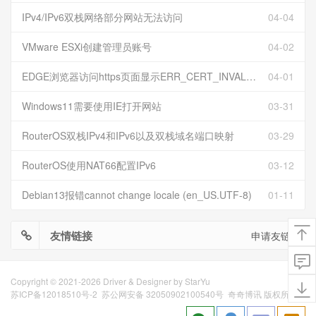
IPv4/IPv6双栈网络部分网站无法访问
04-04
VMware ESXi创建管理员账号
04-02
EDGE浏览器访问https页面显示ERR_CERT_INVALID且无法跳过继续访问
04-01
Windows11需要使用IE打开网站
03-31
RouterOS双栈IPv4和IPv6以及双栈域名端口映射
03-29
RouterOS使用NAT66配置IPv6
03-12
Debian13报错cannot change locale (en_US.UTF-8)
01-11
友情链接
申请友链
Copyright © 2021-2026 Driver & Designer by
StarYu
苏ICP备12018510号-2
苏公网安备 32050902100540号
奇奇博讯 版权所有