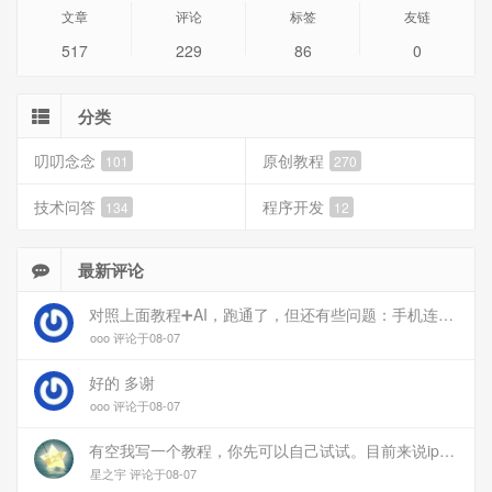
文章
评论
标签
友链
517
229
86
0
分类
叨叨念念
原创教程
101
270
技术问答
程序开发
134
12
最新评论
对照上面教程➕AI，跑通了，但还有些问题：手机连上vpn后，部分家里内网的服务能访问（内网的Debian服务器可以），部分不能(routeros网页），不知道问题出在哪
ooo 评论于08-07
好的 多谢
ooo 评论于08-07
有空我写一个教程，你先可以自己试试。目前来说ipv6应该没问题的。
星之宇 评论于08-07