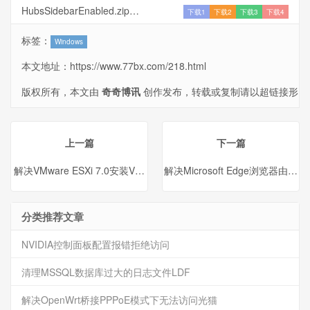
HubsSidebarEnabled.zip
下载1
下载2
下载3
下载4
标签：
Windows
本文地址：
https://www.77bx.com/218.html
版权所有，本文由
奇奇博讯
创作发布，转载或复制请以超链接形
式并注明出处。
上一篇
下一篇
解决VMware ESXi 7.0安装VMFSL分区占用120G空间
解决Microsoft Edge浏览器由
分类推荐文章
NVIDIA控制面板配置报错拒绝访问
清理MSSQL数据库过大的日志文件LDF
解决OpenWrt桥接PPPoE模式下无法访问光猫