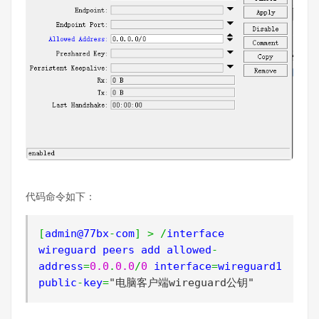
代码命令如下：
[
admin@77bx
-
com
]
>
/
interface 
wireguard peers add allowed
-
address
=
0.0
.
0.0
/
0
 interface
=
wireguard1 
public
-
key
=
"电脑客户端wireguard公钥"