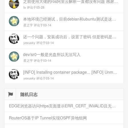
之前使用大佬的ros阿里云解析一直都没有问题 感谢大佬 但上个月开始阿里云的解析返回日志总是出错 日志值为alidns update error,不知为什么 所以请教一下大佬
tx 评论于05-28
本地环境已经测试，目前debian和ubuntu测试是这样的，可能就是第1设备是光驱的问题，没把文件导入进去吧
星之宇 评论于03-14
还一个问题，安装成功后，设置了密码 但是密码是空的
yexusky 评论于03-14
dev/sr0一般是光盘所以无法写入
星之宇 评论于03-14
[INFO] Installing container package... [INFO] Unmounting image... [INFO] Writing image to disk (/dev/sr0). This may take several minutes... dd: failed to open \'/dev/sr0\': No medium found [ERROR] Failed to write image to disk [INFO] Cleaning up temporary files... [INFO] Script exited normally, cleanup completed! 报错
yexusky 评论于03-14
随机日志
EDGE浏览器访问https页面显示ERR_CERT_INVALID且无法跳过继续访问
RouterOS基于IP Tunnel实现OSPF异地组网