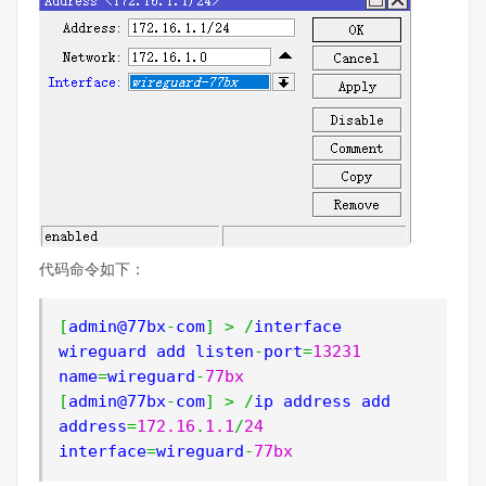
代码命令如下：
[
admin@77bx
-
com
]
>
/
interface 
wireguard add listen
-
port
=
13231
name
=
wireguard
-
77bx
[
admin@77bx
-
com
]
>
/
ip address add 
address
=
172.16
.
1.1
/
24
interface
=
wireguard
-
77bx