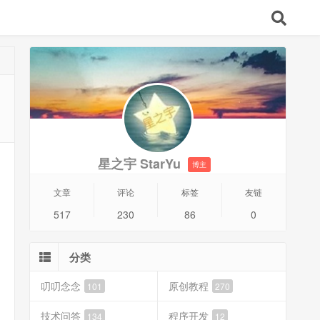
星之宇 StarYu
博主
文章
评论
标签
友链
517
230
86
0
分类
叨叨念念
原创教程
101
270
技术问答
程序开发
134
12