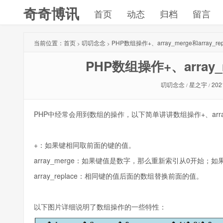
奇奇博讯
首页
动态
归档
留言
当前位置：
首页
叨叨念念
PHP数组操作+、array_merge和array_r
>
>
PHP数组操作+、array_m
叨叨念念
星之宇
202
/
/
PHP中经常会用到数组的操作，以下简单讲讲数组操作+、array_me
+：如果键相同取前面的键的值。
array_merge：如果键值是数字，那么重新索引从0开始
array_replace：相同键的值后面的数组替换前面的值。
以下图片详细说明了数组操作的一些特性：