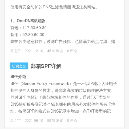
使用有安全防护的DNS过滤色情赌博违法类网站。
1、OneDNS家庭版
首选：117.50.60.30
备用：52.80.60.30
防护各类恶意软件，过滤广告骚扰，色情暴力站点过滤、赌
博站点过滤功能，更好的净化家庭网络环境。
星之宇
2021-12-10
4510 浏览
0 评论
邮箱SPF详解
叨叨念念
SPF介绍
SPF（Sender Policy Framework）是一种以IP地址认证电子
邮件发件人身份的技术，是非常高效的垃圾邮件解决方案。
同时SPF也起到了防范垃圾邮件的作用，通过TXT类型的
DNS解析服务登记某个域名拥有的用来外发邮件的所有IP地
址。按照SPF的格式在DNS记录中增加一条TXT类型的记
录，将提高该域名的信誉度，同时可以防止垃圾邮件伪造该
星之宇
2021-06-10
5575 浏览
0 评论
域的发件人发送垃圾邮件。接收邮件方会首先检查域名的