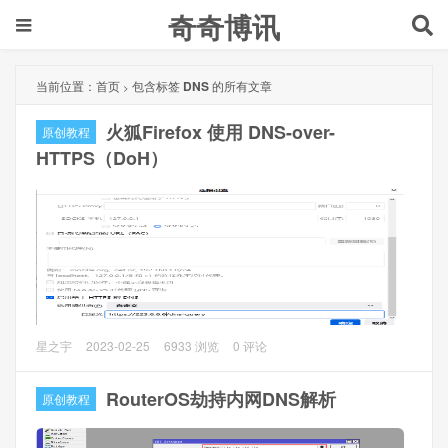
奇奇博讯
当前位置：
首页
包含标签
DNS
的所有文章
>
火狐Firefox 使用 DNS-over-
原创教程
HTTPS（DoH）
DNS over HTTPS（DoH）是一个进行安全化的域名解析方
星之宇
2023-02-25
6933 浏览
0 评论
案，使用HTTPS协议和HTTP/2协议进行DNS解析请求，工作
在443端口，由RFC 8484定义，旨在避免原始DNS协议中用
RouterOS劫持内网DNS解析
原创教程
户的DNS解析请求被窃听或者修改。