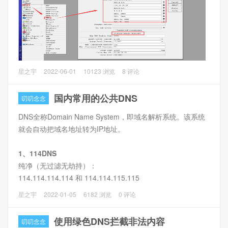
操作方法
1、
FireFox菜单 -> 设置 -> 网络设置
，连接设置中勾选
启用
基于 HTTPS 的 DNS
，选用提供商选择
自定义
，自定义填入
DoH服务器地址
（如阿里DoH：https://223.6.6.6/dns-
query）
本文主要讲RouterOS对内网DNS解析的劫持，包括使用公网
星之宇
2022-06-01
10123 浏览
8 评论
DNS解析的设备。
1、DNS劫持
国内常用的公共DNS
叨叨念念
1.1 DNS劫持就是通过技术手段，来控制用户解析域名的IP地
DNS全称Domain Name System，即域名解析系统。该系统
址。如www.77bx.com正常解析返回是1.1.1.1，现在需要内
就会自动把域名地址转为IP地址。
网用户访问www.77bx.com解析IP返回192.168.1.2，进而控
制访问www.77bx.com所打开的页面。
1、114DNS
纯净（无过滤无劫持）：
1.2 内网做DNS劫持，既减少了公网访问的连接数，又可以控
114.114.114.114 和 114.114.115.115
制内网用户对于域名的访问，比如公司禁止访问视频网站，
安全（过滤病毒木马）：114.114.114.119 和
那么就可以劫持到内网的一个提示页面上。
星之宇
2022-01-05
6182 浏览
0 评论
114.114.115.119
绿色（过滤色情网站）：114.114.114.110 和
使用绿色DNS拦截非法内容
叨叨念念
114.114.115.110