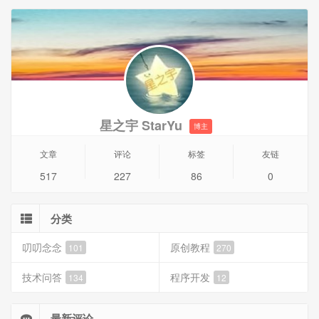
SPF记录，来确定发件人的IP地址是否被包含在SPF记录里
面，如果在，就认为是一封正确的邮件，否则会认为是一封
伪造的邮件进行退回。
星之宇 StarYu
博主
文章
评论
标签
友链
517
227
86
0
分类
叨叨念念
原创教程
101
270
技术问答
程序开发
134
12
最新评论