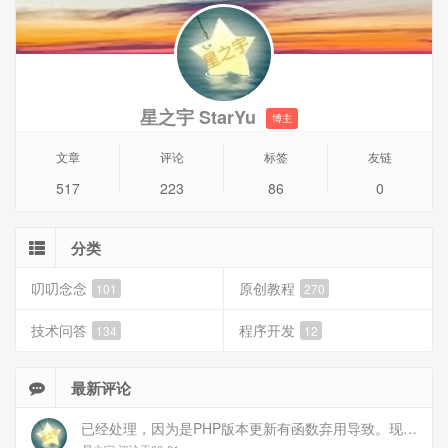
星之宇 StarYu
博主
文章
评论
标签
友链
517
223
86
0
分类
叨叨念念
原创教程
101
270
技术问答
程序开发
134
12
最新评论
已经处理，因为是PHP版本更新有函数弃用导致。现已经修复