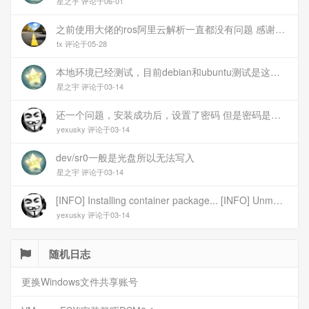
星之宇 评论于06-01
之前使用大佬的ros阿里云解析一直都没有问题 感谢大佬 但上个月开始阿里云的解析返回日志总是出错 日志值为alidns update error,不知为什么 所以请教一下大佬
tx 评论于05-28
本地环境已经测试，目前debian和ubuntu测试是这样的，可能就是第1设备是光驱的问题，没把文件导入进去吧
星之宇 评论于03-14
还一个问题，安装成功后，设置了密码 但是密码是空的
yexusky 评论于03-14
dev/sr0一般是光盘所以无法写入
星之宇 评论于03-14
[INFO] Installing container package... [INFO] Unmounting image... [INFO] Writing image to disk (/dev/sr0). This may take several minutes... dd: failed to open \'/dev/sr0\': No medium found [ERROR] Failed to write image to disk [INFO] Cleaning up temporary files... [INFO] Script exited normally, cleanup completed! 报错
yexusky 评论于03-14
随机日志
更换Windows文件共享账号