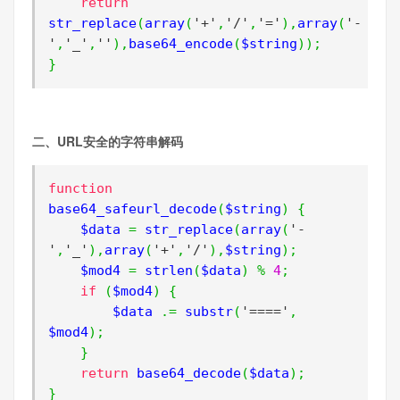
return
str_replace
(
array
(
'+'
,
'/'
,
'='
),
array
(
'-
'
,
'_'
,
''
),
base64_encode
(
$string
));
}
二、URL安全的字符串解码
function
base64_safeurl_decode
(
$string
)
{
    $data 
=
 str_replace
(
array
(
'-
'
,
'_'
),
array
(
'+'
,
'/'
),
$string
);
    $mod4 
=
 strlen
(
$data
)
%
4
;
if
(
$mod4
)
{
        $data 
.=
 substr
(
'===='
,
$mod4
);
}
return
 base64_decode
(
$data
);
}