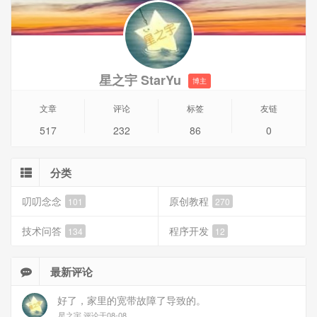
星之宇 StarYu
博主
文章
评论
标签
友链
517
232
86
0
分类
叨叨念念
原创教程
101
270
技术问答
程序开发
134
12
最新评论
好了，家里的宽带故障了导致的。
星之宇 评论于08-08