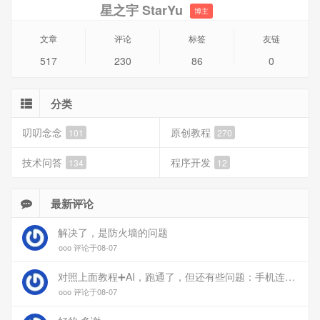
星之宇 StarYu
博主
文章
评论
标签
友链
517
230
86
0
分类
叨叨念念
原创教程
101
270
技术问答
程序开发
134
12
最新评论
解决了，是防火墙的问题
ooo 评论于08-07
对照上面教程➕AI，跑通了，但还有些问题：手机连上vpn后，部分家里内网的服务能访问（内网的Debian服务器可以），部分不能(routeros网页），不知道问题出在哪
ooo 评论于08-07