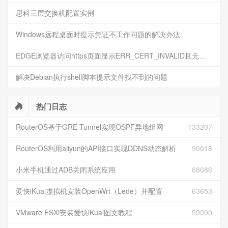
思科三层交换机配置实例
Windows远程桌面时提示凭证不工作问题的解决办法
EDGE浏览器访问https页面显示ERR_CERT_INVALID且无法跳过继续访问
解决Debian执行shell脚本提示文件找不到的问题
热门日志
RouterOS基于GRE Tunnel实现OSPF异地组网
133207
RouterOS利用aliyun的API接口实现DDNS动态解析
90018
小米手机通过ADB关闭系统应用
68086
爱快iKuai虚拟机安装OpenWrt（Lede）并配置
63653
VMware ESXi安装爱快iKuai图文教程
59090