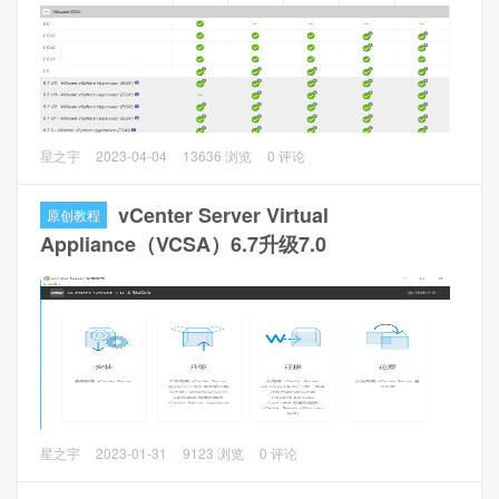
2、Deepin 20.9安装包，官网下载：
https://www.deepin.org/zh/download/
VMware vCenter Server Virtual Appliance 7.0（VCSA7.0）
星之宇
2023-04-04
13636 浏览
0 评论
需要升级到VCSA8.0。
vCenter Server Virtual
原创教程
一、准备工作
Appliance（VCSA）6.7升级7.0
1、vCenter兼容ESXi版本。ESXi6.7是被vCenter8.0支持的，
不过官网的建议是升级新版本。
VMware官网查看：
https://interopmatrix.vmware.com/Interoperability
2、VCSA8.0下载，VMware-VCSA-all-8.0.0-21457384.iso。
官网需要注册账号登陆下载。
VMware vCenter Server Virtual Appliance 6.7（VCSA6.7）
星之宇
2023-01-31
9123 浏览
0 评论
需要升级到VCSA7.0。