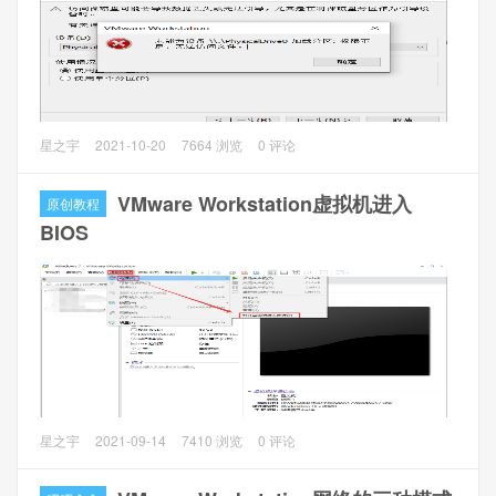
（2）Windows 10 Enterprise LTSC 2021 ISO镜像
2 虚拟环境
新建Windows 10的虚拟化环境。
问题描述
星之宇
2021-10-20
7664 浏览
0 评论
VMware Workstation给虚拟机新增本地物理磁盘时，出现报
错。错误提示：”未能为设备 \\.\PhysicalDrive0 加载分区: 权
VMware Workstation虚拟机进入
原创教程
限不足,无法访问文件“。
BIOS
问题分析
在增加新的硬盘的时候，选择”使用物理磁盘“，看到下一步有
个管理员权限的标识，而且还弹出管理员权限提示，这个时
候以为是有了管理员权限了。也看到这个说明需要管理员特
权，这里有点被误导的意思。
VMware Workstation虚拟机如何进入BIOS设置，设置开机启
星之宇
2021-09-14
7410 浏览
0 评论
动项。