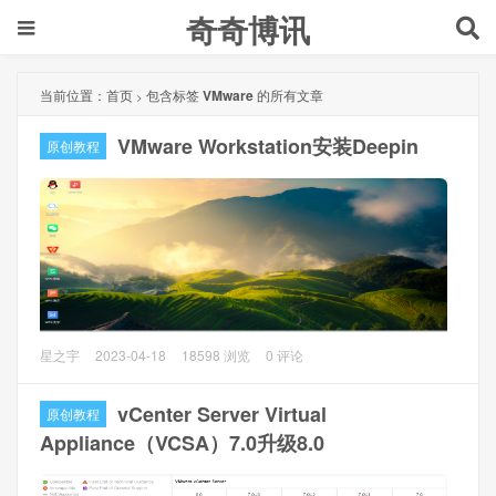
奇奇博讯
当前位置：
首页
包含标签
VMware
的所有文章
>
VMware Workstation安装Deepin
原创教程
本文主要讲VMware Workstation（以下简称VM）虚拟机安装
星之宇
2023-04-18
18598 浏览
0 评论
Deepin 20.9 Linux系统，给想体验Linux的同学试试。
vCenter Server Virtual
原创教程
一、软件准备
Appliance（VCSA）7.0升级8.0
1、VMware Workstation 17 Pro 17.0.0 build-20800274，请
自行百度查找