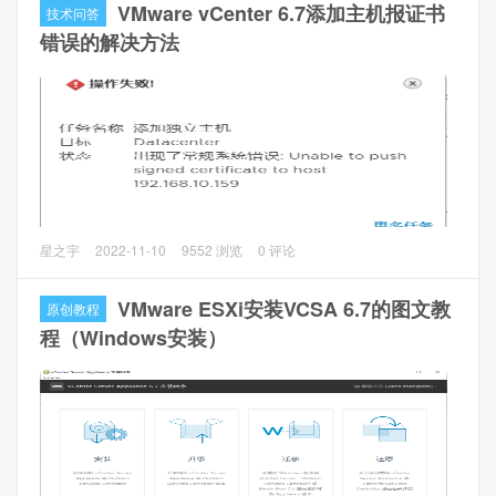
VMware vCenter 6.7添加主机报证书
技术问答
一、准备工作
错误的解决方法
1、vCenter兼容ESXi版本。ESXi6.7是被vCenter7.0支持的，
不过官网的建议是升级新版本。
VMware官网查看：
https://interopmatrix.vmware.com/Interoperability
2、VCSA7.0下载，VMware-VCSA-all-7.0.3-20395099.iso。
官网需要注册账号登陆下载。
问题描述
星之宇
2022-11-10
9552 浏览
0 评论
VMware vCenter 6.7 54000添加ESXi主机（VMware ESXi
6.7.0 15160138）时报错了，报错提示”出现了常规系统错误:
VMware ESXi安装VCSA 6.7的图文教
原创教程
Unable to push signed certificates to host xxx.xxx.xxx.xxx“
程（Windows安装）
解决方法
1、登陆vCenter Web后台，配置 -> 设置（高级设置），点
击 编辑设置 ，通过过滤器搜索到vpxd.certmgmt.mode将值
从默认的vmca更改为thumbprint保存（不需要重启），再新
添加主机即可。