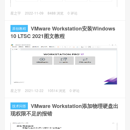
通过Windows把VMware VCSA 6.7安装到ESXi，网络环境正
星之宇
2022-11-09
8488 浏览
0 评论
常的路由器环境，无DNS服务器。
VMware Workstation安装Windows
原创教程
一、安装准备
10 LTSC 2021图文教程
1、VCSA安装包：VMware-VCSA-all-6.7.0-20540798.iso
2、ESXi环境：ESXi 6.7.0 Update 3 (Build 15160138)
VMware Workstation是非常好用的虚拟化软件，常用于开
星之宇
2021-12-22
10514 浏览
0 评论
发、测试 、部署新的应用程序。
VMware Workstation添加物理硬盘出
技术问答
1 安装前准备
现权限不足的报错
（1）下载安装VMware Workstation 16 Pro 16.1.0 build-
17198959