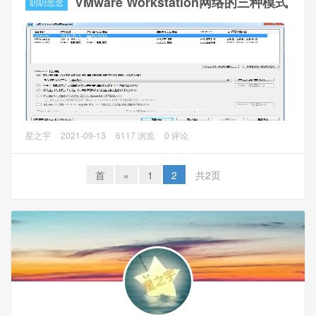
VMware Workstation网络的三种模式
叨叨念念
操作方法
1、选择你要进入BIOS的虚拟机，打开选项卡，我这里是
Windows7，然后点击菜单栏的
虚拟机 -> 电源 -> 打开电源
时进入固件
2、进入到BIOS界面后，通过方向键切换到Boot选项卡，通
过+和-调整启动顺序，完成后按F10键保存。
VMware Workstation 提供了三种网络工作模式：
星之宇
2021-09-13
6117 浏览
0 评论
（1）、Bridged（桥接模式，VMnet0）
（2）、NAT（网络地址转换模式，VMnet8）
首
«
1
2
共2页
（3）、Host-Only（仅主机模式，VMnet1）
1、桥接模式
实体网卡相当于一个虚拟交换机VMnet0，主机和虚拟机同时
连接到这个虚拟交换机上，主机和虚拟机是同等的，IP地址
是从外部路由器分配。