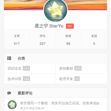
Win2019
1.2、PHP 8.0 (8.0.10) VS16 x64 Non Thread Safe版本（因
为使用的是FastCGI的方式），以下简称PHP
星之宇 StarYu
博主
文章
评论
标签
友链
517
227
86
0
分类
叨叨念念
原创教程
101
270
技术问答
程序开发
134
12
最新评论
有空我写一个教程，你先可以自己试试。目前来说ipv6应该没问题的。
星之宇 评论于08-07