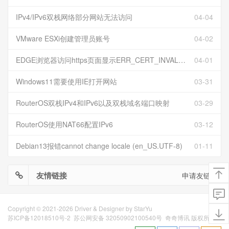
IPv4/IPv6双栈网络部分网站无法访问
04-04
VMware ESXi创建管理员账号
04-02
EDGE浏览器访问https页面显示ERR_CERT_INVALID且无法跳过继续访问
04-01
Windows11需要使用IE打开网站
03-31
RouterOS双栈IPv4和IPv6以及双栈域名端口映射
03-29
RouterOS使用NAT66配置IPv6
03-12
Debian13报错cannot change locale (en_US.UTF-8)
01-11
友情链接
申请友链
Copyright © 2021-2026 Driver & Designer by
StarYu
苏ICP备12018510号-2
苏公网安备 32050902100540号
奇奇博讯 版权所有