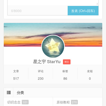
0/8000
星之宇 StarYu
博主
文章
评论
标签
友链
517
230
86
0
分类
叨叨念念
原创教程
101
270