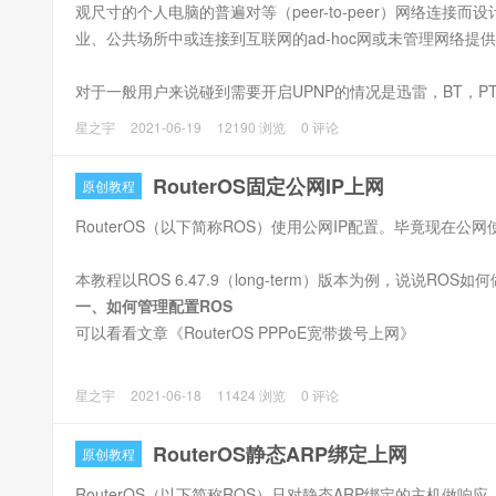
观尺寸的个人电脑的普遍对等（peer-to-peer）网络连接
业、公共场所中或连接到互联网的ad-hoc网或未管理网络
对于一般用户来说碰到需要开启UPNP的情况是迅雷，BT，P
注意：RouterOS（ROS）的UPnP开启后，会自动映射端口，所
星之宇
2021-06-19
12190 浏览
0 评论
动生成的端口映射没有老化时间，需要脚本才能删除，这边不
RouterOS固定公网IP上网
原创教程
ROS开启UPNP方法：
1、Winbox，IP->UPnP，勾上Enabled和Allow To Disable E
RouterOS（以下简称ROS）使用公网IP配置。毕竟现在公
本教程以ROS 6.47.9（long-term）版本为例，说说ROS
一、如何管理配置ROS
可以看看文章《RouterOS PPPoE宽带拨号上网》
二、设置公网IP
星之宇
2021-06-18
11424 浏览
0 评论
IP --> Address --> + ，添加公网IP地址，这边由于条件
RouterOS静态ARP绑定上网
原创教程
RouterOS（以下简称ROS）只对静态ARP绑定的主机做