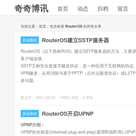
奇奇博讯
首页
动态
归档
留言
当前位置：
首页
包含标签
RouterOS
的所有文章
>
RouterOS建立SSTP服务器
原创教程
RouterOS（以下简称ROS）建立SSTP服务器的方法，主要讲
客户端连接。
SSTP又称安全套接字隧道协议，是一种应用于互联网的协议。
VPN隧道，从而消除与基于PPTP（点对点隧道协议）或L2T
多问题。
一、申请域名和SSL证书
星之宇
2021-06-20
10953 浏览
0 评论
前提是需要有自己的独立域名和给域名申请SSL证书。
本文使用自己的域名cdn.77bx.com，在腾讯云免费申请的Tru
RouterOS开启UPNP
原创教程
简单的就申请下来了。
UPNP介绍：
UPNP的全称是Universal plug-and-play(通用即插即