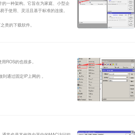
而设计的一种架构。它旨在为家庭、小型企
提供易于使用、灵活且基于标准的连接。
T之类的下载软件。
有生成的端口映射可以在IP->Firewall->NAT中查询，但是由于UPnP自
介绍删除脚本。
xternal Interface，然后点击OK。
网使用ROS的也很多。
如何做到通过固定IP上网的 。
有线，用了内网IP做演示。Address添加公网IP，Netwoek添加公网网关
响应，通常也是其他路由器中的MAC访问控