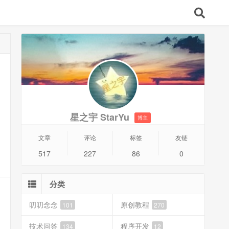
星之宇 StarYu
博主
文章
评论
标签
友链
517
227
86
0
分类
叨叨念念
原创教程
101
270
技术问答
程序开发
134
12