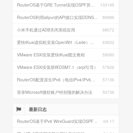
RouterOS基于GRE Tunnel实现OSPF异地组网
133195
RouterOS利用aliyun的API接口实现DDNS动态解析
89986
小米手机通过ADB关闭系统应用
68072
爱快iKuai虚拟机安装OpenWrt（Lede）并配置
63632
VMware ESXi安装爱快iKuai图文教程
59080
VMware ESXi安装群晖DSM7.1（arpl引导）
57826
RouterOS配置原生IPv6（电信IPv4/IPv6双栈）
57136
登录Microsoft微软账户特别慢的解决办法
50736
最新日志
RouterOS基于IPv6 WireGuard实现OSPF异地组网
04-17