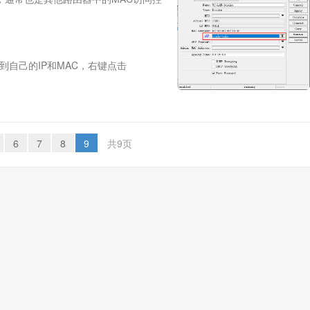
P，找到自己的IP和MAC，右键点击
6
7
8
9
共9页