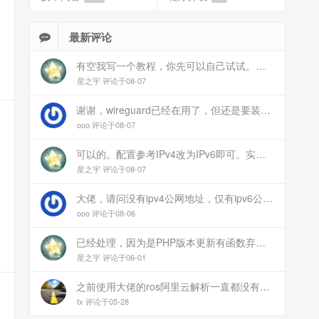
最新评论
有空我写一个教程，你先可以自己试试。目前来说ipv6应该没问题的。
星之宇 评论于08-07
谢谢，wireguard已经在用了，但还是要装客户端。您这个方案连客户端都免了
ooo 评论于08-07
可以的。配置参考IPv4改为IPv6即可。实在不会可以用wireguard，这个简单和稳定
星之宇 评论于08-07
大佬，请问没有ipv4公网地址，仅有ipv6公网能这样玩吗？
ooo 评论于08-06
已经处理，因为是PHP版本更新有函数弃用导致。现已经修复
星之宇 评论于06-01
之前使用大佬的ros阿里云解析一直都没有问题 感谢大佬 但上个月开始阿里云的解析返回日志总是出错 日志值为alidns update error,不知为什么 所以请教一下大佬
tx 评论于05-28