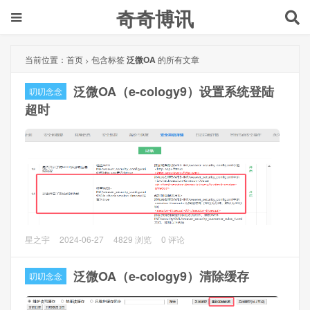
奇奇博讯
当前位置：
首页
包含标签
泛微OA
的所有文章
>
泛微OA（e-cology9）设置系统登陆
叨叨念念
超时
泛微OA（e-cology9）长时间不操作会自动登出（默认一般是
星之宇
2024-06-27
4829 浏览
0 评论
30分钟），现在需要调整超时时间。
泛微OA（e-cology9）清除缓存
叨叨念念
操作方法
1、使用admin账号登陆到泛微OA（初始账号sysadmin），