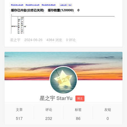
并直接输入以下网址：OA的域
名
/security/monitor/Monitor.jsp
2、打开到
安全开启详情
选项卡，查看
是否开启了系统超时
功能
选项，默认是开启，超时30分钟。按照配置方法可以自
己修改系统登陆超时。
泛微OA（e-cology9）修改了数据库的流程数据不会马上生
星之宇
2024-06-26
4364 浏览
0 评论
效，这个是因为泛微OA有SQL缓存。
操作方法
1、使用admin账号登陆到泛微OA（初始账号sysadmin），
并直接输入以下网址：OA的域
名
/commcache/cacheMonitor.jsp
2、点击
重新加载配置
清空所有缓存。
星之宇 StarYu
博主
文章
评论
标签
友链
517
232
86
0