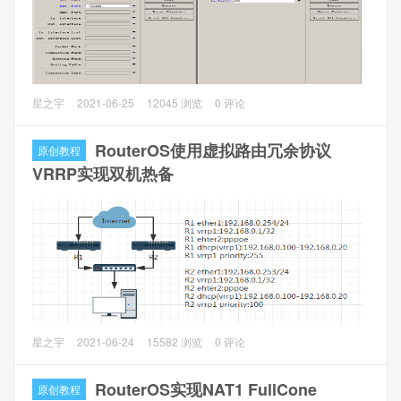
升级操作：
（这边以ESXi下ROS 6.40.1升级6.42.9，说说如何使用ISO
升级。）
1、到官网下载新版本的ROS X86 CD Image的ISO文件，下
载完ISO文件，把该文件上传到ESXi数据盘 官网地址
一、环境介绍
星之宇
2021-06-25
12045 浏览
0 评论
1、Dell OP7010和网卡Intel I350T4安装ESXi6.5，虚拟化
2、关闭要升级的ROS并编辑该虚拟机配置。选中该虚拟机，
RouterOS（以下简称ROS），空载功耗控制在30瓦以内
RouterOS使用虚拟路由冗余协议
原创教程
鼠标右击，选择“编辑设置”。
2、ROS当作主路由，网关IP：192.168.88.1，内网 IP：
VRRP实现双机热备
192.168.88.254，用于web页面访问。
3、点击“添加其他设备” ，选择 “CD/DVD驱动器”
3、绑定域名做动态DDNS解析动态公网IP
二、端口映射
1、使用Winbox打开ROS路由器，打开IP --> Firewall -->
NAT,创建一条dstnat策略，其中“Chain”设为dstnat，
“Dst.Address”设为ADSL获取到的公网IP地址，“Protocol”设
为6（tcp），“Dst.Port”设为1080，“Action”设为dst-nat，“To
RouterOS（以下简称ROS）使用虚拟路由冗余协议Virtual
星之宇
2021-06-24
15582 浏览
0 评论
Address”设为192.168.88.254，“To Ports”设为80。
Router Redundancy Protocol（以下简称VRRP）创建虚拟网
关来实现双机热备功能。
RouterOS实现NAT1 FullCone
原创教程