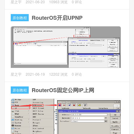
总部ROS1，实现通过ROS1分配DHCP地址，以及上网。
RouterOS（以下简称ROS）建立SSTP服务器的方法，主要
星之宇
2021-06-20
10963 浏览
0 评论
模拟环境介绍：
讲讲ROS建立SSTP VPN服务器，以及客户端连接。
1、使用PPPoE公网IP模拟专线固定IP
SSTP又称安全套接字隧道协议，是一种应用于互联网的协
RouterOS开启UPNP
原创教程
议。它可以创建一个在HTTPS上传送的VPN隧道，从而消除
与基于PPTP（点对点隧道协议）或L2TP（第2层隧道协议）
VPN连接有关的诸多问题。
一、申请域名和SSL证书
前提是需要有自己的独立域名和给域名申请SSL证书。
本文使用自己的域名cdn.77bx.com，在腾讯云免费申请的
TrustAsia TLS RSA CA（1年），由于域名已经在腾讯云云解
UPNP介绍：
星之宇
2021-06-19
12202 浏览
0 评论
析了，所以很简单的就申请下来了。
UPNP的全称是Universal plug-and-play(通用即插即
用).UPnP是针对智能家电、无线设备以及各种外观尺寸的个
RouterOS固定公网IP上网
原创教程
人电脑的普遍对等（peer-to-peer）网络连接而设计的一种架
构。它旨在为家庭、小型企业、公共场所中或连接到互联网
的ad-hoc网或未管理网络提供易于使用、灵活且基于标准的
连接。
对于一般用户来说碰到需要开启UPNP的情况是迅雷，BT，