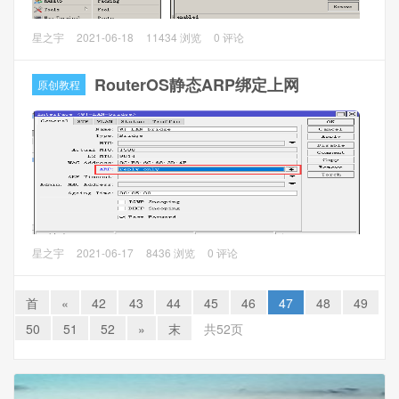
PT之类的下载软件。
注意：RouterOS（ROS）的UPnP开启后，会自动映射端
RouterOS（以下简称ROS）使用公网IP配置。毕竟现在公网
星之宇
2021-06-18
11434 浏览
0 评论
口，所有生成的端口映射可以在IP->Firewall->NAT中查询，
使用ROS的也很多。
但是由于UPnP自动生成的端口映射没有老化时间，需要脚本
RouterOS静态ARP绑定上网
原创教程
才能删除，这边不介绍删除脚本。
本教程以ROS 6.47.9（long-term）版本为例，说说ROS如何
做到通过固定IP上网的 。
ROS开启UPNP方法：
一、如何管理配置ROS
1、Winbox，IP->UPnP，勾上Enabled和Allow To Disable
可以看看文章《RouterOS PPPoE宽带拨号上网》
External Interface，然后点击OK。
二、设置公网IP
IP --> Address --> + ，添加公网IP地址，这边由于条件有
线，用了内网IP做演示。Address添加公网IP，Netwoek添加
RouterOS（以下简称ROS）只对静态ARP绑定的主机做响
星之宇
2021-06-17
8436 浏览
0 评论
公网网关
应，通常也是其他路由器中的MAC访问控制的白名单模式。
首
«
42
43
44
45
46
47
48
49
以下是操作方法：
50
51
52
»
末
共52页
1、先把自己的MAC和IP改为静态，WinBox -> IP -> ARP，
找到自己的IP和MAC，右键点击“Make Static”