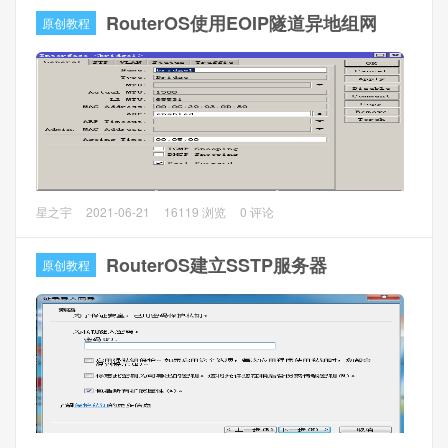
当前环境是A总部，RouterOS（ROS-A）当作主路由，使用
RouterOS使用EOIP隧道异地组网
原创教程
ROS配置
的是CCR1009，100M专线；B工厂，RouterOS（ROS-B）
1、基本的上网配置，pppoe设置，masquerade上网设置等
主路由，使用的是J1900软路由，200M商宽；C办事处，
等，这边就不详细介绍了，请看我以前的文章
RouterOS（ROS-C）主路由，使用的是J1900软路由，
200M商宽，各自上网不互通。
一、新网络规划
经过和朋友的商量，需要不花钱的方案，对安全性也没太多
的要求，只求能组网能用。
MikroTik RouterOS（以下简称ROS）自由协议
星之宇
2021-06-21
16119 浏览
0 评论
1、各个区域独自上网
EoIP（Ethernet over IP）隧道是一个建立在两个ROS路由器
的IP传输层之间的以太网隧道协议。EoIP Tunnel类似以太网
RouterOS建立SSTP服务器
原创教程
传输，当路由器的桥接功能被启用后，所有的以太网数据流
量（所有的以太网协议）将被桥接就如同在两个路由器之间
有物理交换机接口和光纤收发器一样。
一、网络拓扑和环境
ROS1和ROS2网络间实现互通互联，ROS1为总出口，上网
和DHCP服务器；ROS2为异地分部，通过EoIP Tunnel接入