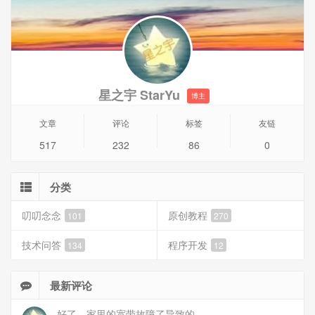
星之宇 StarYu
博主
文章
评论
标签
友链
517
232
86
0
分类
叨叨念念
原创教程
101
270
技术问答
程序开发
134
12
最新评论
好了，家里的宽带故障了导致的。