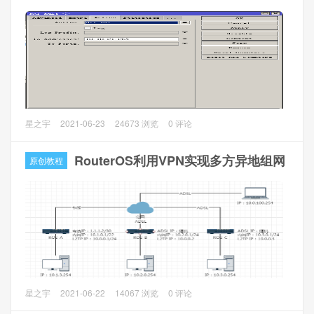
VRRP协议原理:
VRRP协议可以通过多台路由器组成一个网关集合，使用
VRRP虚拟网关作为终端用户的网关，当VRRP master路由器
停止运行的时候，VRRP优先级最高的backup路由器就会重
新生成为master状态，所有网络会切换到该路由器上。vrrp
是master路由广播所有backup路由器。当backup收不到
master的数据时，触发backup路由变为新的master路由。
RouterOS（以下简称ROS）对于NAT类型设置不像爱快
星之宇
2021-06-23
24673 浏览
0 评论
iKuai，OpenWrt/Lede一样有直接的设置可以直接设置成
实验环境和拓扑图：
FULLCONE NAT（NAT1），至于为什么要设置成NAT1呢，
RouterOS利用VPN实现多方异地组网
原创教程
主ROS：R1，备ROS：R2，双线公网，一台交换机
大部分是现在流行的挂机的要求。其实对于ROS来说，要实
现NAT1对于了解ROS和NAT类型的高手来说非常简单。
完全圆锥形NAT（FullCone NAT、NAT1）
所有来自相同内部IP地址和端口的请求均被映射到相同的外
部IP地址和端口，当映射关系建立之后，任意外部主机均可
随时通过外部IP地址和端口向内部主机发送UDP报文，由于
对外部请求的来源无任何限制，因此这种方式虽然足够简单
去年一个做网商的朋友找到我要搞定多方异地组网实现互
星之宇
2021-06-22
14067 浏览
0 评论
但却不那么安全。
通，还要实现在家办公。