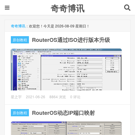
奇奇博讯
奇奇博讯
：
欢迎您！今天是 2026-08-09 星期日！
RouterOS通过ISO进行版本升级
原创教程
想把家里的RouterOS（ROS）从6.40.1升级到6.42.9，发现
星之宇
2021-06-26
8864 浏览
0 评论
无法通过Winbox升级，查询原因是由于系统盘太小（60M）
的原因无法更新system组件，重启ROS后winbox查看Files下
RouterOS动态IP端口映射
原创教程
还有组件安装包。
找了一圈网上大部分ROS6以上版本，系统盘都是60M的。