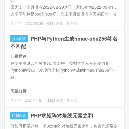
01
PHP81安装下该扩展即可），并增加以下代码。
因为上一个月没有2022-02-29这天，所以变为2022-03-01，
这个不能算是bug的bug吧。当上下月份没有今天的日时，会
默认进1。当然这种月份可能存在31号和没有30号的，还有2
星之宇
2022-03-29
6391 浏览
0 评论
月份也比较特殊。
PHP与Python生成hmac-sha256签名
技术问答
不匹配
问题描述
在使用腾讯云的API接口签名中，按照官方示例开发PHP、
Python的接口，发现PHP和Python生成的hmac-sha256不一
致。
问题分析
对以下Json字符串加密的时候，PHP和Python加密结果不一
星之宇
2021-11-27
4329 浏览
0 评论
样。
PHP求矩阵对角线元素之和
叨叨念念
假如PHP要计算一个3x3矩阵对角线元素之和，你首先需要定