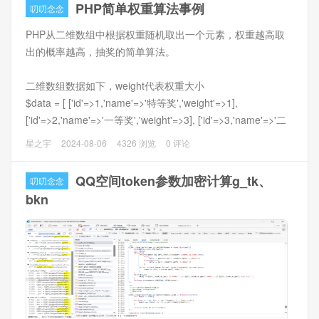
取到1000个参数，其他的参数会丢弃。
PHP简单权重算法事例
叨叨念念
PHP从二维数组中根据权重随机取出一个元素，权重越高取
问题分析
出的概率越高，抽奖的简单算法。
PHP有2个参数会导致这个问题：post_max_size和
max_input_vars。本案例是因为max_input_vars默认1000导
二维数组数据如下，weight代表权重大小
致的。
$data = [ ['id'=>1,'name'=>'特等奖','weight'=>1],
['id'=>2,'name'=>'一等奖','weight'=>3], ['id'=>3,'name'=>'二
解决方法
等奖','weight'=>5], ['id'=>4,'name'=>'三等奖','weight'=>10],
将PHP配置文件中的max_input_var调大，该值默认为
星之宇
2024-08-06
4326 浏览
0 评论
['id'=>5,'name'=>'四等奖','weight'=>20], ['id'=>6,'name'=>'五
1000（分号注释掉了），去除分号注释，并把该值改为5000
等奖','weight'=>30], ['id'=>7,'name'=>'谢谢抽
并重启PHP即可。
QQ空间token参数加密计算g_tk、
叨叨念念
奖','weight'=>100] ];
bkn
方法一：按照权重生成一个数组，数组随机取值即可。