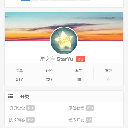
星之宇 StarYu
博主
文章
评论
标签
友链
517
229
86
0
分类
叨叨念念
原创教程
101
270
技术问答
程序开发
134
12