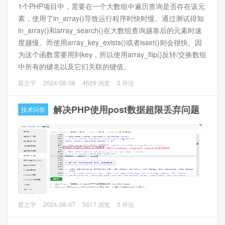
1个PHP项目中，需要在一个大数组中遍历查询是否存在该元
素，使用了in_array()导致运行程序时快时慢。通过测试得知
in_array()和array_search()在大数组查询越靠后的元素时速
度越慢。而使用array_key_exists()或者isset()则会很快。因
为这个函数需要用到key，所以使用array_flip()反转/交换数组
中所有的键名以及它们关联的键值。
星之宇
2024-08-08
4629 浏览
0 评论
1、测试环境
PHP 8.3.7和阿里云99元云主机。
解决PHP使用post数据超限丢弃问题
技术问答
问题描述
星之宇
2024-08-07
5617 浏览
0 评论
PHP8.1使用POST提交了1600个参数，最终$_POST只能获