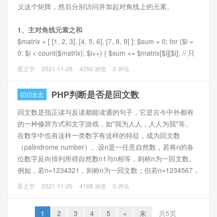
义这个矩阵，然后分别访问并加起对角线上的元素。
1、主对角线元素之和
$matrix = [ [1, 2, 3], [4, 5, 6], [7, 8, 9] ]; $sum = 0; for ($i =
0; $i < count($matrix); $i++) { $sum += $matrix[$i][$i]; // 只
加对角线上的元素 } echo "对角线元素之和是: " . $sum; //对
星之宇
2021-11-26
4256 浏览
0 评论
角线元素之和是: 15 (1+5+9=15)
PHP判断是否是回文数
叨叨念念
2、次对角线元素之和
回文数是指正读与反读都能读通的句子，它是古今中外都有
的一种修辞方式和文字游戏，如"我为人人，人人为我"等。
在数学中也有这样一类数字有这样的特征，成为回文数
（palindrome number）。设n是一任意自然数，若将n的各
位数字反向排列所得自然数n1与n相等，则称n为一回文数。
例如，若n=1234321，则称n为一回文数；但若n=1234567，
则n不是回文数1。
星之宇
2021-11-25
4168 浏览
0 评论
PHP判断是否回文数代码：
1
2
3
4
5
»
末
共5页