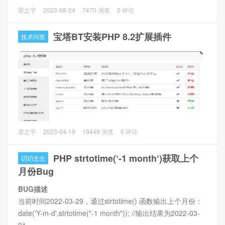
QQ空间很多地方需要使用token作为url参数才能成功获取数
星之宇
2023-08-24
7470 浏览
0 评论
据，那么如何计算token（g_tk、bkn）就成了必须要解决的
问题。
宝塔BT安装PHP 8.2扩展插件
技术问答
1、查找token加密文件
浏览器访问QQ空间，并用开发者工具抓包数据，先通过
token字符串全局搜索token可能出现在的文件或者js，然后通
过详细查看获知getACSFToken函数是生成token的关键，并
打开具体的js文件，interface_mini.js和qzfl_v8_2.1.65.js都有
该加密算法。
问题描述
星之宇
2023-04-19
19449 浏览
0 评论
宝塔BT（版本7.9.9）安装了PHP 8.2.4后，发现只有有限的
几个扩展插件（目前为止6个），但是我这边需要imagick、
PHP strtotime(‘-1 month‘)获取上个
叨叨念念
imagemagick和swoole扩展
月份Bug
BUG描述
解决方法1：手动安装
当前时间2022-03-29，通过strtotime() 函数输出上个月份：
1、进入到目录 /www/server/panel/install ，找到exif.sh、
date('Y-m-d',strtotime("-1 month")); //输出结果为2022-03-
imagemagick.sh和swoole4.sh （如果找不到，在低版本