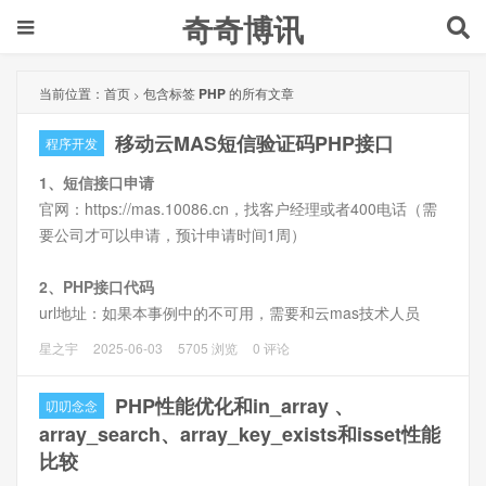
奇奇博讯
当前位置：
首页
包含标签
PHP
的所有文章
>
移动云MAS短信验证码PHP接口
程序开发
1、短信接口申请
官网：https://mas.10086.cn，找客户经理或者400电话（需
要公司才可以申请，预计申请时间1周）
2、PHP接口代码
url地址：如果本事例中的不可用，需要和云mas技术人员
要。（部门接口url不对可能有报错提示，之前使用
星之宇
2025-06-03
5705 浏览
0 评论
http://112.35.1.155:1992/sms/tmpsubmit一直报
InvalidUsrOrPwd）
PHP性能优化和in_array 、
叨叨念念
array_search、array_key_exists和isset性能
比较