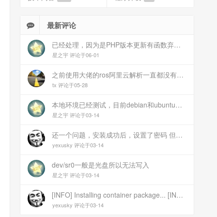
最新评论
已经处理，因为是PHP版本更新有函数弃用导致。现已经修复
星之宇 评论于06-01
之前使用大佬的ros阿里云解析一直都没有问题 感谢大佬 但上个月开始阿里云的解析返回日志总是出错 日志值为alidns update error,不知为什么 所以请教一下大佬
tx 评论于05-28
本地环境已经测试，目前debian和ubuntu测试是这样的，可能就是第1设备是光驱的问题，没把文件导入进去吧
星之宇 评论于03-14
还一个问题，安装成功后，设置了密码 但是密码是空的
yexusky 评论于03-14
dev/sr0一般是光盘所以无法写入
星之宇 评论于03-14
[INFO] Installing container package... [INFO] Unmounting image... [INFO] Writing image to disk (/dev/sr0). This may take several minutes... dd: failed to open \'/dev/sr0\': No medium found [ERROR] Failed to write image to disk [INFO] Cleaning up temporary files... [INFO] Script exited normally, cleanup completed! 报错
yexusky 评论于03-14