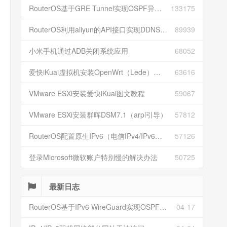
RouterOS基于GRE Tunnel实现OSPF异地组网
133175
RouterOS利用aliyun的API接口实现DDNS动态解析
89939
小米手机通过ADB关闭系统应用
68052
爱快iKuai虚拟机安装OpenWrt（Lede）并配置
63616
VMware ESXi安装爱快iKuai图文教程
59067
VMware ESXi安装群晖DSM7.1（arpl引导）
57812
RouterOS配置原生IPv6（电信IPv4/IPv6双栈）
57126
登录Microsoft微软账户特别慢的解决办法
50725
最新日志
RouterOS基于IPv6 WireGuard实现OSPF异地组网
04-17