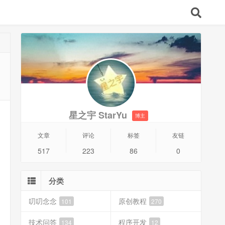
星之宇 StarYu
博主
文章
评论
标签
友链
517
223
86
0
分类
叨叨念念
原创教程
101
270
技术问答
程序开发
134
12