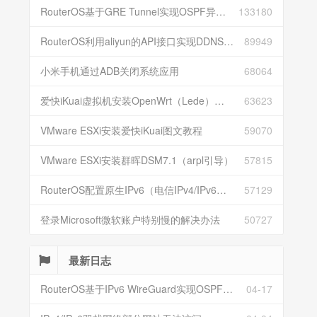
RouterOS基于GRE Tunnel实现OSPF异地组网
133180
RouterOS利用aliyun的API接口实现DDNS动态解析
89949
小米手机通过ADB关闭系统应用
68064
爱快iKuai虚拟机安装OpenWrt（Lede）并配置
63623
VMware ESXi安装爱快iKuai图文教程
59070
VMware ESXi安装群晖DSM7.1（arpl引导）
57815
RouterOS配置原生IPv6（电信IPv4/IPv6双栈）
57129
登录Microsoft微软账户特别慢的解决办法
50727
最新日志
RouterOS基于IPv6 WireGuard实现OSPF异地组网
04-17