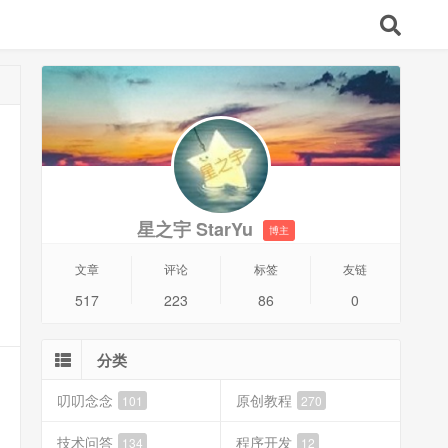
星之宇 StarYu
博主
文章
评论
标签
友链
517
223
86
0
分类
叨叨念念
原创教程
101
270
技术问答
程序开发
134
12