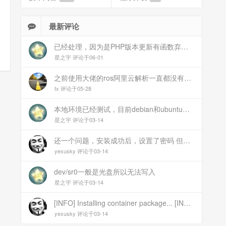
最新评论
已经处理，因为是PHP版本更新有函数弃用导致。现已经修复
星之宇 评论于06-01
之前使用大佬的ros阿里云解析一直都没有问题 感谢大佬 但上个月开始阿里云的解析返回日志总是出错 日志值为alidns update error,不知为什么 所以请教一下大佬
tx 评论于05-28
本地环境已经测试，目前debian和ubuntu测试是这样的，可能就是第1设备是光驱的问题，没把文件导入进去吧
星之宇 评论于03-14
还一个问题，安装成功后，设置了密码 但是密码是空的
yexusky 评论于03-14
dev/sr0一般是光盘所以无法写入
星之宇 评论于03-14
[INFO] Installing container package... [INFO] Unmounting image... [INFO] Writing image to disk (/dev/sr0). This may take several minutes... dd: failed to open \'/dev/sr0\': No medium found [ERROR] Failed to write image to disk [INFO] Cleaning up temporary files... [INFO] Script exited normally, cleanup completed! 报错
yexusky 评论于03-14