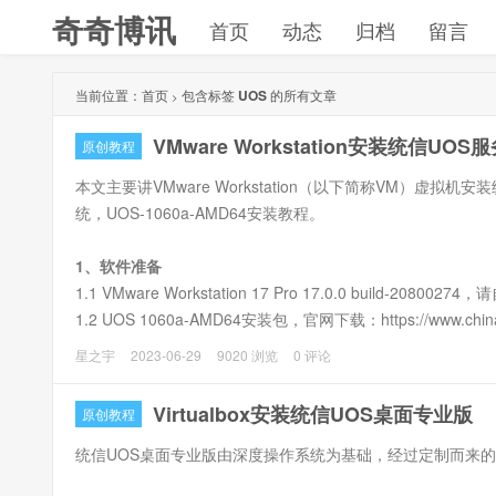
奇奇博讯
首页
动态
归档
留言
当前位置：
首页
包含标签
UOS
的所有文章
>
VMware Workstation安装统信UO
原创教程
本文主要讲VMware Workstation（以下简称VM）虚拟机
统，UOS-1060a-AMD64安装教程。
1、软件准备
1.1 VMware Workstation 17 Pro 17.0.0 build-20800
1.2 UOS 1060a-AMD64安装包，官网下载：https://www.chinauos
ufu
星之宇
2023-06-29
9020 浏览
0 评论
2、创建环境
Virtualbox安装统信UOS桌面专业版
原创教程
统信UOS桌面专业版由深度操作系统为基础，经过定制而来