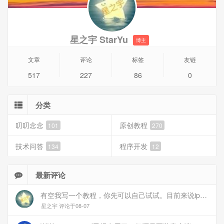
目前Github不支持国内手机号认证，所以只能通过其他方式
认证。目前比较好的认证方式是Microsoft Authenticator，目
前国内的手机的应用商城也有该应用。具体的2FA帮助信息请
星之宇 StarYu
博主
看官网文档
文章
评论
标签
友链
517
227
86
0
分类
叨叨念念
原创教程
101
270
技术问答
程序开发
134
12
最新评论
有空我写一个教程，你先可以自己试试。目前来说ipv6应该没问题的。
星之宇 评论于08-07