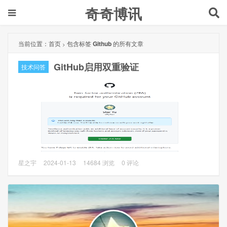
奇奇博讯
当前位置：
首页
包含标签
Github
的所有文章
>
GitHub启用双重验证
技术问答
问题描述
星之宇
2024-01-13
14684 浏览
0 评论
Github已经发过几封要求我做2FA认证的邮件了，然后这次登
陆后直接看到2FA认证界面，提醒7天后会有限制，所以这次
就做一下2FA认证。
问题分析