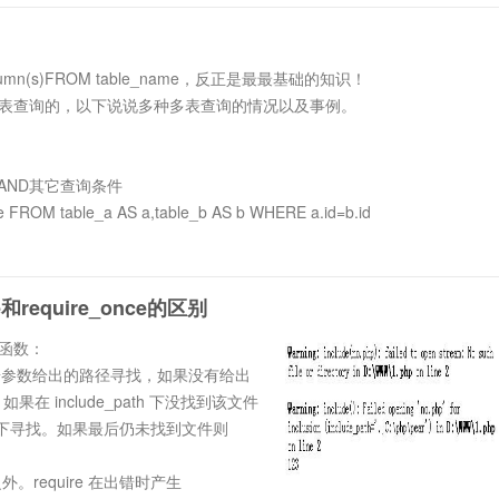
以生成二维码了，当然您的PHP环境必须开启支持GD2。
n(s)FROM table_name，反正是最最基础的知识！
表查询的，以下说说多种多表查询的情况以及事例。
段AND其它查询条件
ate FROM table_a AS a,table_b AS b WHERE a.id=b.id
建立两表关联，
re和require_once的区别
4个函数：
先按参数给出的路径寻找，如果没有给出
果在 include_path 下没找到该文件
目录下寻找。如果最后仍未找到文件则
外。require 在出错时产生