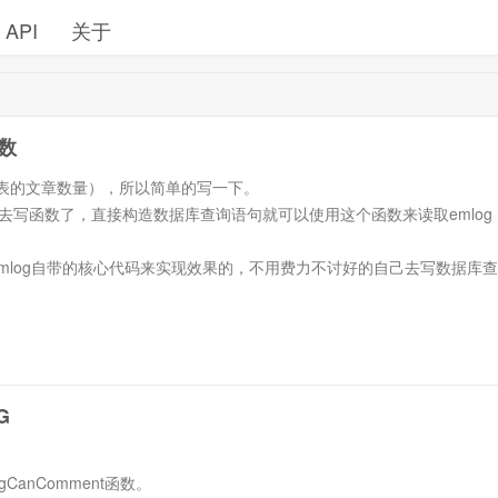
API
关于
数
间内发表的文章数量），所以简单的写一下。
自己费力的去写函数了，直接构造数据库查询语句就可以使用这个函数来读取emlog
过emlog自带的核心代码来实现效果的，不用费力不讨好的自己去写数据库查
是简单写一下，当然这个还可以写成函数的格式。建议使用的时候自己改
G
anComment函数。