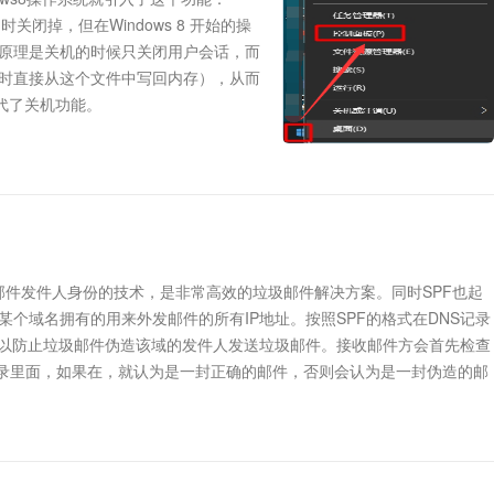
关闭掉，但在Windows 8 开始的操
能，其原理是关机的时候只关闭用户会话，而
时直接从这个文件中写回内存），从而
代了关机功能。
备都停止供电，可以通过鼠标键盘等唤醒电脑，唤醒后的运行状态和睡眠
据全部丢失，只能重新开机。
P地址认证电子邮件发件人身份的技术，是非常高效的垃圾邮件解决方案。同时SPF也起
某个域名拥有的用来外发邮件的所有IP地址。按照SPF的格式在DNS记录
可以防止垃圾邮件伪造该域的发件人发送垃圾邮件。接收邮件方会首先检查
F记录里面，如果在，就认为是一封正确的邮件，否则会认为是一封伪造的邮