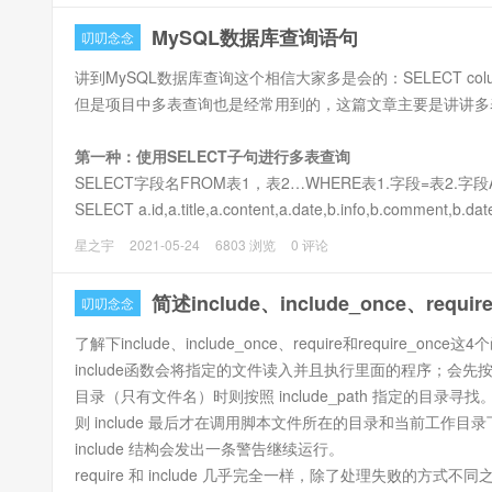
下载官网提供的类库后，只需要使用phpqrcode.php就可
MySQL数据库查询语句
叨叨念念
phpqrcode.php提供了一个关键的png()方法。
讲到MySQL数据库查询这个相信大家多是会的：SELECT colum
但是项目中多表查询也是经常用到的，这篇文章主要是讲讲多
第一种：使用SELECT子句进行多表查询
SELECT字段名FROM表1，表2…WHERE表1.字段=表2.字
SELECT a.id,a.title,a.content,a.date,b.info,b.comment,b.d
注:在上面的的代码中，以两张表的id字段信息相同作为条件
星之宇
2021-05-24
6803 浏览
0 评论
简述include、include_once、requi
叨叨念念
了解下include、include_once、require和require_once这
include函数会将指定的文件读入并且执行里面的程序；会
目录（只有文件名）时则按照 include_path 指定的目录寻找。如
则 include 最后才在调用脚本文件所在的目录和当前工作
include 结构会发出一条警告继续运行。
require 和 include 几乎完全一样，除了处理失败的方式不同之