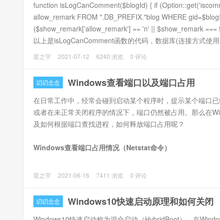
function isLogCanComment($blogId) { if (Option::get('iscomm
allow_remark FROM ".DB_PREFIX."blog WHERE gid=$blogId")
($show_remark['allow_remark'] == 'n' || $show_remark === fals
以上是isLogCanComment函数的代码，数据库(连接方式使用m
===false。
星之宇
2021-07-12
6240 浏览
0 评论
注意：数据库连接方式使用mysqli就会出现这个问题
影响就是POST伪造gid，可以把评论发布到不存在或者未审
Windows查看端口以及端口占用
叨叨念念
在日常工作中，经常会碰到启动某个程序时，提示某个端口已
或者在未正常关闭程序的情况下，端口仍然被占用。那么在Wi
及如何根据端口查找进程，如何释放端口占用呢？
Windows查看端口占用情况（Netstat命令）
星之宇
2021-06-16
7411 浏览
0 评论
Windows10快速启动原理和如何关闭
叨叨念念
Windows10快速启动称为混合启动（HybridBoot），在Wi