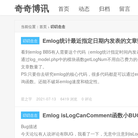
奇奇博讯
首页
动态
归档
留言
当前位置：
首页
叨叨念念
>
Emlog统计最近指定日期内发表的文章
叨叨念念
看到emlog BBS有人需要这个代码（emlog统计指定时
通过log_model.php中的模块函数getLogNum不用
文章数量了。
PS:只要你去研究emlog的核心代码，很多代码都是可以通
询函数。还能不破坏emlog速度和稳定性。
以下是这段代码，你可以在模版文件的任何地方使用，这个只
星之宇
2021-07-13
6419 浏览
0 评论
写成函数形式来使用。
Emlog isLogCanComment函数小BU
叨叨念念
Bug描述
今天论坛有人说评论有BUG，我看了一下，无意中注意到isLogC