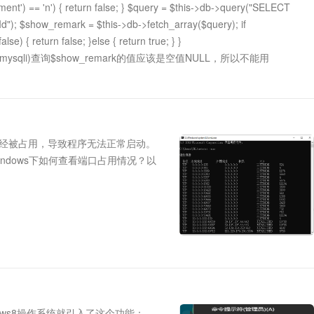
ent') == 'n') { return false; } $query = $this->db->query("SELECT
; $show_remark = $this->db->fetch_array($query); if
e) { return false; }else { return true; } }
ysqli)查询$show_remark的值应该是空值NULL，所以不能用
核未发布的文章下，影响应该不大。
经被占用，导致程序无法正常启动。
ndows下如何查看端口占用情况？以
ndows8操作系统就引入了这个功能：