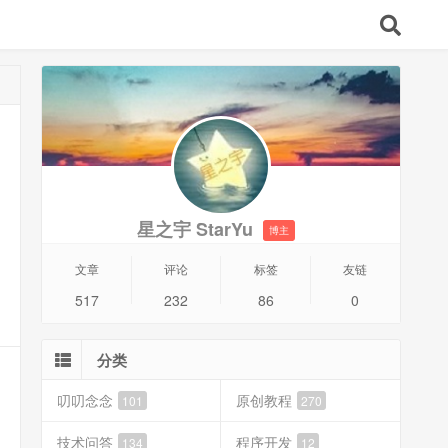
星之宇 StarYu
博主
文章
评论
标签
友链
517
232
86
0
分类
叨叨念念
原创教程
101
270
技术问答
程序开发
134
12