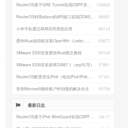
RouterOS基于GRE Tunnel实现OSPF异地组网
133223
RouterOS利用aliyun的API接口实现DDNS动态解析
90067
小米手机通过ADB关闭系统应用
68110
爱快iKuai虚拟机安装OpenWrt（Lede）并配置
63677
VMware ESXi安装爱快iKuai图文教程
59109
VMware ESXi安装群晖DSM7.1（arpl引导）
57851
RouterOS配置原生IPv6（电信IPv4/IPv6双栈）
57161
登录Microsoft微软账户特别慢的解决办法
50759
最新日志
RouterOS基于IPv6 WireGuard实现OSPF异地组网
04-17