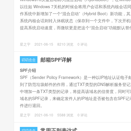
以往如 Windows 7关机的时候会将用户会话和系统内核会话同时
作系统中新增加了一个“混合启动”（Hybrid Boot）新功
系统内核会话则转入休眠状态（保存到一个文件中，下次开机
提高系统启动速度，而微软更是把这个“混合启动”功能默认替
“睡眠”模式
星之宇
2021-06-15
8210 浏览
0 评论
系统会将正在处理的数据保存到内存中，除内存以外的所有设
之前一模一样，睡眠期间不可断电，断电的话内存上的所有数
邮箱SPF详解
叨叨念念
SPF介绍
SPF（Sender Policy Framework）是一种以I
到了防范垃圾邮件的作用，通过TXT类型的DNS解析服务登记
中增加一条TXT类型的记录，将提高该域名的信誉度，同时
域名的SPF记录，来确定发件人的IP地址是否被包含在SP
件进行退回。
星之宇
2021-06-10
5588 浏览
0 评论
常用正则表达式
叨叨念念