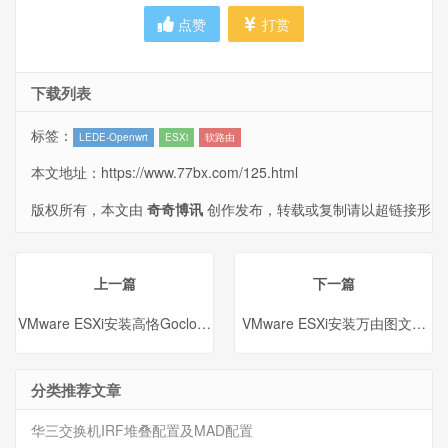
点赞
打赏
下载列表
标签：
LEDE-Openwrt
ESXi
软路由
本文地址：
https://www.77bx.com/125.html
版权所有，本文由
奇奇博讯
创作发布，转载或复制请以超链接形
式并注明出处。
上一篇
下一篇
VMware ESXi安装高恪Gocloud SX1200 X86软路由
VMware ESXi安装万由图文教程（U
分类推荐文章
华三交换机IRF堆叠配置及MAD配置