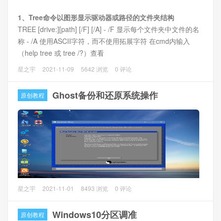
1、打开注册表
1、Tree命令以图形显示驱动器或路径的文件夹结构
使用快捷键
Windows键+R键
打开运行对话框，输入
TREE [drive:][path] [/F] [/A] - /F 显示每个文件夹中文件的名
regedit
，
回车
打开注册表。
称 - /A 使用ASCII字符，而不使用拓展字符 在cmd内输入
（help tree 或 tree /?）查看
星之宇
2021-11-09
5642 浏览
0 评论
2、Dir命令显示目录中的文件和子目录列表
Ghost备份和还原系统操作
原创教程
Ghost软件是Windows系统的备份和还原神器，本文主要讲如
星之宇
2021-11-01
8493 浏览
0 评论
何进行Windows系统的备份和还原。
Windows10分区调准
原创教程