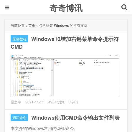
奇奇博讯
当前位置：
首页
包含标签
Windows
的所有文章
>
Windows10增加右键菜单命令提示符
原创教程
CMD
Windows10没有了像Windows7一样右键菜单
在此处打开命令
星之宇
2021-11-11
4904 浏览
0 评论
提示符
，即使按住Shift右键菜单也只有
在此处打开
Powershell窗口
，有时候还是CMD命令提示符方便。
Windows使用CMD命令输出文件列表
叨叨念念
本文介绍Windows常用的CMD命令。
以下方法可以添加右键菜单在此处打开命令提示符