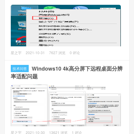
以下以Windows 7、Windows PE和Ghost软件作为演示
Ghost备份系统
1、通过Windows PE启动（微PE），打开Ghost软件，点击
OK
新买的电脑，一般只有一个系统分区，那么在不重装系统的
星之宇
2021-10-31
7627 浏览
0 评论
情况下Windows10如何调准分区呢？通过Win10自带的磁盘
管理来操作。
Windows10 4k高分屏下远程桌面分辨
技术问答
率适配问题
一、压缩卷
1、“此电脑” ，右击属性，点击“管理”，打开计算机管理，点
击“存储” --> "磁盘管理“
2、右击C盘，点击”压缩卷“
3、正在查询空间，稍等就好。
问题描述：
星之宇
2021-10-30
13621 浏览
1 评论