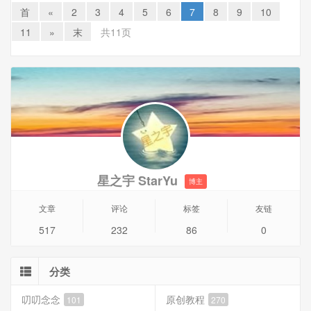
现了双向蓝色箭头。由于这种情况是第一次发现，因此不知
首
«
2
3
4
5
6
7
8
9
10
道该如何去掉。
11
»
末
共11页
解决方法
1、找到目标文件夹，并点击右键，选择
属性
，点击下方的
高级
按钮
2、取消勾选
压缩内容以便节省磁盘空间
和
加密内容以便保
护数据
，点击
确定
星之宇 StarYu
博主
文章
评论
标签
友链
517
232
86
0
分类
叨叨念念
原创教程
101
270