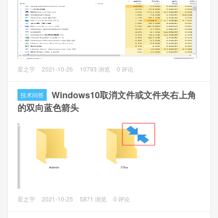
解决方法一
1、打开
任务管理器
,性能选项卡，点击 打
开资源监视器
问题描述
星之宇
2021-10-26
10793 浏览
0 评论
Windows的Shell Infrastructure Host 进程“sihost.exe”经常会
出现CPU高占用。
Windows10取消文件或文件夹右上角
技术问答
的双向蓝色箭头
问题分析
上图中sihost.exe占用已经到达了20%+，由于使用的是笔记
本电脑，表现为风扇转速提高，通过网上信息得知这个可能
是Windows自带的图片查看程序存在bug所致，那么就有好的
解决方法了。
问题描述
星之宇
2021-10-25
5871 浏览
0 评论
在Windows10的使用过程中，在文件夹右上角莫名其妙的出