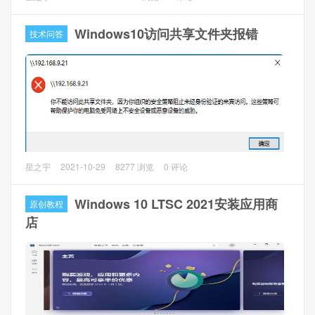
4、输入压缩空间量（MB），这边输入要划分出来的空间大
因为现在使用的是工作站笔记本是4K分辨率的屏幕，使用
小，直接输入大小就好，如果有强迫症的，需要整数划分出
Win10自带的远程桌面时由于两遍分辨率不同，导致远程方的
Windows10访问共享文件夹报错
技术问答
来的（按照GB大小*1024，填入就好）
屏幕分辨率过高，导致需要带放大镜才能看得清，影响体
验。
解决方法：
1、方法1：（网上找的）
1）修改注册表（运行regedit），找到：
HKEY_LOCAL_MACHINE > SOFTWARE > Microsoft >
Windows > CurrentVersion > SideBySide，新建DWORD，
命名PreferExternalManifest，并双击设置值为1.
问题描述
星之宇
2021-10-29
8277 浏览
0 评论
Windows 10访问共享文件夹的时候，提示“你不能访问此共享
2）在c:\windows\system32新建文件mstsc.exe.manifest，并
文件夹，因为你组织的安全策略阻止未经身份验证的来宾访
Windows 10 LTSC 2021安装应用商
原创教程
输入以下内容：
问。这些策略可帮助保护你的电脑免受网络上不安全设备或
店
恶意设备的威胁。”
解决方法一
该方法可以解决该电脑通过guest账号（密码为空）访问所有
服务器共享文件夹。