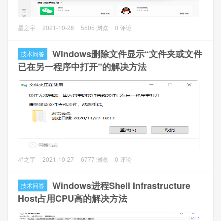
1、运行（Windows键+R键），输入gpedit.msc，打开本地组
策略编辑器
Windows 10 LTSC 2021安装后没有Windows Store应用商
星之宇
2021-10-28
5505 浏览
0 评论
2、
计算机配置
->
管理模版
->
网络
->
Lanman 工作站
，打
店，但是有需求使用应用商店，这个时候就需要增加
开
启用不安全的来宾登陆
Windows Store应用商店。
Windows删除文件显示“文件夹或文件
技术问答
已在另一程序中打开”的解决方法
操作方法
1、下载本文的资源包
Windows10LTSC2021_Store_x64.zip，并解压到需要安装的
Windows 10 LTSC 2021系统中。
2、解压出来的文件夹，按住Shift键+鼠标右键，点击“在此处
打开Powershell窗口”，输入以下命令运行，等待安装完成。
问题描述
星之宇
2021-10-27
6777 浏览
0 评论
Windows在删除文件或者文件夹的时候，经常会碰到“文件夹
正在使用。操作无法完成，因为其中的文件夹或文件已在另
Windows进程Shell Infrastructure
技术问答
一程序中打开。请关闭该文件夹或者文件，然后重试”的提
Host占用CPU高的解决方法
示。也不说明是哪个程序正在调用，大部分时候我们关闭了
程序，但是还是无法删除，还会一直提示这个。