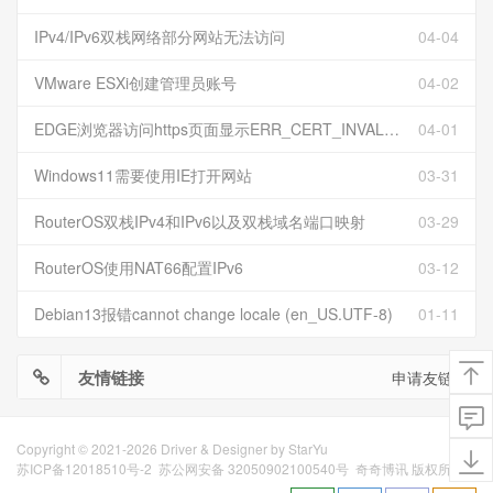
IPv4/IPv6双栈网络部分网站无法访问
04-04
VMware ESXi创建管理员账号
04-02
EDGE浏览器访问https页面显示ERR_CERT_INVALID且无法跳过继续访问
04-01
Windows11需要使用IE打开网站
03-31
RouterOS双栈IPv4和IPv6以及双栈域名端口映射
03-29
RouterOS使用NAT66配置IPv6
03-12
Debian13报错cannot change locale (en_US.UTF-8)
01-11
友情链接
申请友链
Copyright © 2021-2026 Driver & Designer by
StarYu
苏ICP备12018510号-2
苏公网安备 32050902100540号
奇奇博讯 版权所有