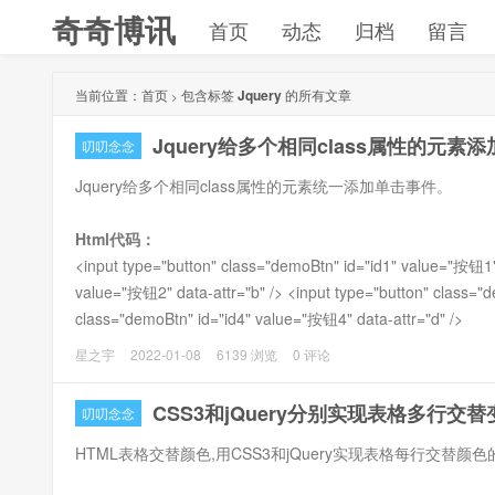
奇奇博讯
首页
动态
归档
留言
当前位置：
首页
包含标签
Jquery
的所有文章
>
Jquery给多个相同class属性的元素
叨叨念念
Jquery给多个相同class属性的元素统一添加单击事件。
Html代码：
<input type="button" class="demoBtn" id="id1" value="按钮1" 
value="按钮2" data-attr="b" /> <input type="button" class="d
class="demoBtn" id="id4" value="按钮4" data-attr="d" />
星之宇
2022-01-08
6139 浏览
0 评论
CSS3和jQuery分别实现表格多行交替
叨叨念念
HTML表格交替颜色,用CSS3和jQuery实现表格每行交替颜