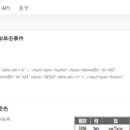
API
关于
添加单击事件
data-attr="a" /> <input type="button" class="demoBtn" id="id2"
emoBtn" id="id3" value="按钮3" data-attr="c" /> <input type="button"
变色
色的效果。