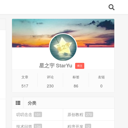
星之宇 StarYu
博主
文章
评论
标签
友链
517
230
86
0
分类
叨叨念念
原创教程
101
270
技术问答
程序开发
134
12