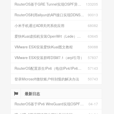
RouterOS基于GRE Tunnel实现OSPF异地组网
133205
RouterOS利用aliyun的API接口实现DDNS动态解析
90013
小米手机通过ADB关闭系统应用
68082
爱快iKuai虚拟机安装OpenWrt（Lede）并配置
63645
VMware ESXi安装爱快iKuai图文教程
59088
VMware ESXi安装群晖DSM7.1（arpl引导）
57837
RouterOS配置原生IPv6（电信IPv4/IPv6双栈）
57143
登录Microsoft微软账户特别慢的解决办法
50743
最新日志
RouterOS基于IPv6 WireGuard实现OSPF异地组网
04-17