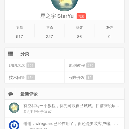
星之宇 StarYu
博主
文章
评论
标签
友链
517
227
86
0
分类
叨叨念念
原创教程
101
270
技术问答
程序开发
134
12
最新评论
有空我写一个教程，你先可以自己试试。目前来说ipv6应该没问题的。
星之宇 评论于08-07
谢谢，wireguard已经在用了，但还是要装客户端。您这个方案连客户端都免了