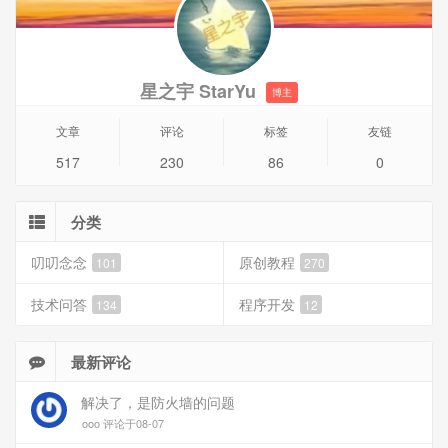
星之宇 StarYu
博主
文章
评论
标签
友链
517
230
86
0
分类
叨叨念念
原创教程
101
270
技术问答
程序开发
134
12
最新评论
解决了，是防火墙的问题
ooo 评论于08-07