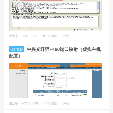
不过来，速度影响也就比较大。
看使用什么模式就看自己的需要，有条件能用自己的路由器
的尽量使用自己的无线路由器，路由模式下光猫发热量大，
信号不好，有数量限制（这个可以破解）。
那么说说光猫，我这里的光猫设置的初始模式，LAN1，3，
4，SSID1全是桥接，可以用来拨号上网。而LAN2和SSID2也
这边升级200M带宽更换了友华PT920的光猫，然后就是一段
星之宇
2021-05-27
12163 浏览
0 评论
是桥接，但是是ITV的接口。2个区别在VLAN和一部分的设
时间的折腾光猫，破解光猫，开启telnet等。
置。如果有自己的路由器，直接用在LAN1，3，4上，通过路
该教程通用友华PT920/PT921/PT921G等光猫，测试光猫
中兴光纤猫F460端口映射（虚拟主机
原创教程
由器的PPPoE拨号上网就可以了，不用破解光猫。
PT920：硬件版本PT920V3.0，软件版本
配置）
PT920CTV350_JS201609
现在主要来说说，如何使用光猫的多种模式。
破解方法：
第一种、安装师傅的后台，请根据设备编号获取到超级密
码。（这个最简单）
第二种、拆机TLL线破解（需要焊针脚，还要买转接线，不建
议）
第三种、POST导出配置文件或者开启Telnet（不需要拆机，
中兴光纤猫F460下，如何让外网能够访问局域网内的电脑
星之宇
2021-05-20
11062 浏览
0 评论
问不到超级密码的时候可以测试破解，主要讲该方法）
呢？