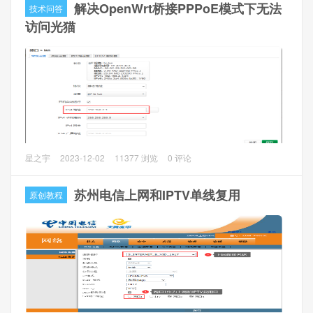
iKuai路由器拨号后，发现不能再通过路由器访问光猫后台
解决OpenWrt桥接PPPoE模式下无法
技术问答
了。
访问光猫
问题分析
光猫改桥接后，会把PPPoE的帧直接透传给上行接口，对于
爱快iKuai路由器来说，就像直接用一根网线连接了远端
PPPoE服务器，所以当我们访问192.168.1.1时，数据直接发
送给了远端服务器，所以无法访问光猫。
问题描述
星之宇
2023-12-02
11377 浏览
0 评论
很多人将光猫改为桥接模式（或者使用猫棒），使用
OpenWrt路由器拨号后，发现不能再通过路由器访问光猫后
苏州电信上网和IPTV单线复用
原创教程
台了。
问题分析
光猫改桥接后，会把PPPoE的帧直接透传给上行接口，对于
OpenWrt路由器来说，就像直接用一根网线连接了远端
PPPoE服务器，所以当我们访问192.168.1.1时，数据直接发
送给了远端服务器，所以无法访问光猫。