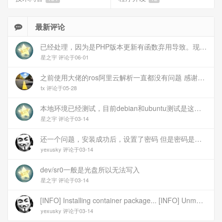
最新评论
已经处理，因为是PHP版本更新有函数弃用导致。现已经修复
星之宇 评论于06-01
之前使用大佬的ros阿里云解析一直都没有问题 感谢大佬 但上个月开始阿里云的解析返回日志总是出错 日志值为alidns update error,不知为什么 所以请教一下大佬
tx 评论于05-28
本地环境已经测试，目前debian和ubuntu测试是这样的，可能就是第1设备是光驱的问题，没把文件导入进去吧
星之宇 评论于03-14
还一个问题，安装成功后，设置了密码 但是密码是空的
yexusky 评论于03-14
dev/sr0一般是光盘所以无法写入
星之宇 评论于03-14
[INFO] Installing container package... [INFO] Unmounting image... [INFO] Writing image to disk (/dev/sr0). This may take several minutes... dd: failed to open \'/dev/sr0\': No medium found [ERROR] Failed to write image to disk [INFO] Cleaning up temporary files... [INFO] Script exited normally, cleanup completed! 报错
yexusky 评论于03-14