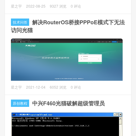
1、环境介绍
星之宇
2022-08-25
9327 浏览
0 评论
城里房子精装交付，弱电箱到电视柜只有一条网线，而弱电
箱只能放的下光猫，无线路由器就不放不下，电视柜又在房
解决RouterOS桥接PPPoE模式下无法
技术问答
子中间是比较好的放置无线路由器的问题，那么现在要解决
访问光猫
一条网线既要上网又要IPTV的问题。
2、光猫设置
2.1 使用超级管理员账号（请找安装师傅要）登入光猫，
网络
-> 网络设置 -> 网络连接
，连接名称选择当前上网的连接（一
般带INTERNET的连接），在LAN电口绑定中去除需要复用
口的端口前面的勾（我这边选择了网口1），点击
保存
问题描述
星之宇
2021-12-04
6052 浏览
0 评论
很多人将光猫改为桥接模式，使用RouterOS路由器拨号后，
发现不能再通过路由器访问光猫后台了。
中兴F460光猫破解超级管理员
原创教程
问题分析
光猫改桥接后，会把PPPoE的帧直接透传给上行接口，对于
RouterOS路由器来说，就像直接用一根网线连接了远端