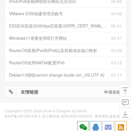
IPv4/IPv6双栈网络部分网站无法访问
04-04
VMware ESXi创建管理员账号
04-02
EDGE浏览器访问https页面显示ERR_CERT_INVALID且无法跳过继续访问
04-01
Windows11需要使用IE打开网站
03-31
RouterOS双栈IPv4和IPv6以及双栈域名端口映射
03-29
RouterOS使用NAT66配置IPv6
03-12
Debian13报错cannot change locale (en_US.UTF-8)
01-11
友情链接
申请友链
Copyright © 2021-2026 Driver & Designer by
StarYu
苏ICP备12018510号-2
苏公网安备 32050902100540号
奇奇博讯 版权所有