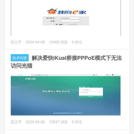
2.1 使用超级管理员账号（请找安装师傅要）登入光猫，
网络
-> 网络设置 -> 网络连接
，连接名称选择当前上网的连接（一
般带INTERNET的连接），在LAN电口绑定中去除需要复用
口的端口前面的勾（我这边选择了网口Lan2），点击保存
2.2 再选择IPTV的连接，同样也去除Lan2端口勾选。
电信宽带升级千兆，电信给换了光猫ISCOM H8550T的光
星之宇
2024-04-08
12983 浏览
0 评论
猫，试着就破解了光猫的超级密码。
2.3 网
络 -> 绑定设置 -> 绑定模式
，点击Lan2 ，端口模式选
解决爱快iKuai桥接PPPoE模式下无法
技术问答
择
VLAN绑定
，绑定VLAN对填写
11/11;43/43
（VLAN的值以
1、光猫开启Telnet服务
访问光猫
m1/n1 VLAN对方式设置, 其中m1代表用户侧的vlan,n1代表
1.1 通过光猫的管理页面http://192.168.1.1:8080/cgi-
出接口的vlan, 多组VLAN对以分号分开）
bin/login.asp登陆useradmin账号（光猫后面标签贴着的）
3、路由器设置
1.2 成功登录后，浏览器地址改为
3.1 光猫Lan2连接到华硕路由器WAN口，IPTV连接到LAN3
http://192.168.1.1:8080/cgi-bin/telnet.asp回车进入telnet配
或者LAN4，
内部网络(LAN) -> IPTV
，选择ISP档更改为
手动
置页面，Telnet设置勾选
启用
，点击
确定
设置
，互联网VID
留空
（不行可以填写Internet VLAN ID 11试
试），LAN Port 3或LAN Port 4按照前面网线接的端口可以选
问题描述
星之宇
2024-03-06
12547 浏览
0 评论
择1个VID填写
43
（IPTV VLAN ID），点击
应用本页面设置
很多人将光猫改为桥接模式（或者使用猫棒），使用爱快