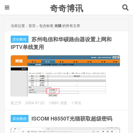
奇奇博讯
当前位置：
首页
包含标签
光猫
的所有文章
>
苏州电信和华硕路由器设置上网和
原创教程
IPTV单线复用
1、环境介绍
星之宇
2024-07-22
13661 浏览
1 评论
光猫和华硕路由器使用单根网线连接，华硕路由器既可以能
拨号上网，又可以把指定端口的IPTV设置过来。
ISCOM H8550T光猫获取超级密码
原创教程
2、光猫设置