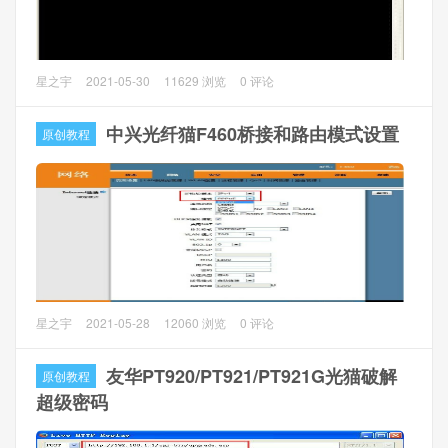
PPPoE服务器，所以当我们访问192.168.1.1时，数据直接发
送给了远端服务器，所以无法访问光猫。
ZXA10 F460中兴光猫（E8-C），在第一次安装的时候，超
星之宇
2021-05-30
11629 浏览
0 评论
级管理员帐号：telecomadmin 密码:nE7jA%5m 这个是默认
的，由安装人员设置好相关设置后，会自动下载配置，这个
中兴光纤猫F460桥接和路由模式设置
原创教程
时候这个超级管理员密码会被修改，修改为
telecomadminXXXXXXXX（8个X是8位数字，每个用户是不
同的）这种格式。因为很多设置需要在超级管理员下才能设
置，所以破解这个超级管理员密码是非常必要的。
破解方法
方法1：打10000号，报设备号可以查到。（当然最好让安装
人员打电话去查），我这里是苏州电信，我自己打的10000，
电信的光猫，我这里用中兴F460演示，其实电信的光猫桥接
星之宇
2021-05-28
12060 浏览
0 评论
说了很久…………可以查到。这个方法最简单，也最没有危
和路由模式设置多是差不多的，就连我以前的ADSL华为猫和
险。
光猫的这个设置差不多多少了。
友华PT920/PT921/PT921G光猫破解
原创教程
PS:跟安装工程师套套近乎，要到他们的电话，他们可以跟服
由于光猫的硬件配置有好有差，带宽各个地方也是不同，对
超级密码
务台联系报出光猫的设备号算出超级密码的。
于桥接来说，速度几乎没有影响。而路由模式下，由于光猫
配置差，电信开的带宽也比较大，造成路由模式下光猫处理