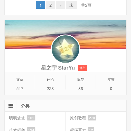
因为中兴光纤猫F460有多种模式，所以外网访问局域网内的
1
2
»
末
共2页
电脑的方式也有多种！
1、中兴光纤猫F460桥接模式。
这个很简单，只要电脑设置好临时服务器，就可以直接访问
了，光猫不用任何设置。
2、中兴光纤猫F460路由模式。
星之宇 StarYu
博主
文章
评论
标签
友链
517
223
86
0
分类
叨叨念念
原创教程
101
270
技术问答
程序开发
134
12