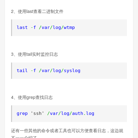
2、使用last查看二进制文件
last 
-
f 
/
var
/
log
/
wtmp
3、使用tail实时监控日志
tail 
-
f 
/
var
/
log
/
syslog
4、使用grep查找日志
grep 
'ssh'
/
var
/
log
/
auth
.
log
还有一些其他的命令或者工具也可以方便查看日志，这边就
不一一介绍了。